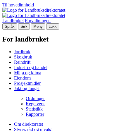
Til hovedinnhold
Landbruket
Forvaltningen
Språk
Søk
Meny
Lukk
For landbruket
Jordbruk
Skogbruk
Reindrift
Industri og handel
Miljø og klima
Eiendom
Prosjektmidler
Jakt og fangst
Ordninger
Regelverk
Statistikk
Rapporter
Om direktoratet
Styrer, råd og utvalg