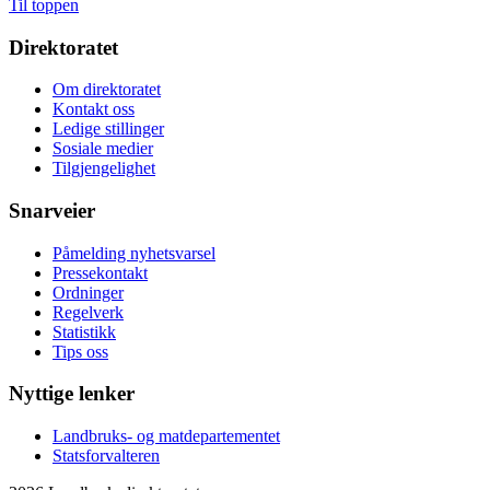
Til toppen
Direktoratet
Om direktoratet
Kontakt oss
Ledige stillinger
Sosiale medier
Tilgjengelighet
Snarveier
Påmelding nyhetsvarsel
Pressekontakt
Ordninger
Regelverk
Statistikk
Tips oss
Nyttige lenker
Landbruks- og matdepartementet
Statsforvalteren