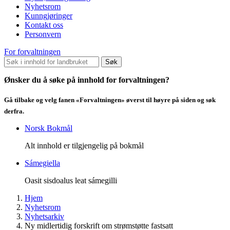
Nyhetsrom
Kunngjøringer
Kontakt oss
Personvern
For forvaltningen
Søk
Ønsker du å søke på innhold for forvaltningen?
Gå tilbake og velg fanen «Forvaltningen» øverst til høyre på siden og søk
derfra.
Norsk Bokmål
Alt innhold er tilgjengelig på bokmål
Sámegiella
Oasit sisdoalus leat sámegilli
Hjem
Nyhetsrom
Nyhetsarkiv
Ny midlertidig forskrift om strømstøtte fastsatt