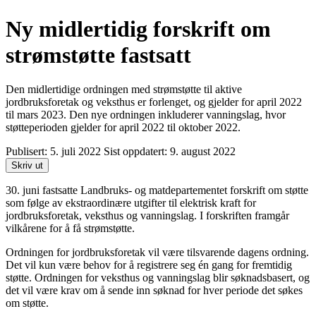
Ny midlertidig forskrift om
strømstøtte fastsatt
Den midlertidige ordningen med strømstøtte til aktive
jordbruksforetak og veksthus er forlenget, og gjelder for april 2022
til mars 2023. Den nye ordningen inkluderer vanningslag, hvor
støtteperioden gjelder for april 2022 til oktober 2022.
Publisert:
5. juli 2022
Sist oppdatert:
9. august 2022
Skriv ut
30. juni fastsatte Landbruks- og matdepartementet forskrift om støtte
som følge av ekstraordinære utgifter til elektrisk kraft for
jordbruksforetak, veksthus og vanningslag. I forskriften framgår
vilkårene for å få strømstøtte.
Ordningen for jordbruksforetak vil være tilsvarende dagens ordning.
Det vil kun være behov for å registrere seg én gang for fremtidig
støtte. Ordningen for veksthus og vanningslag blir søknadsbasert, og
det vil være krav om å sende inn søknad for hver periode det søkes
om støtte.