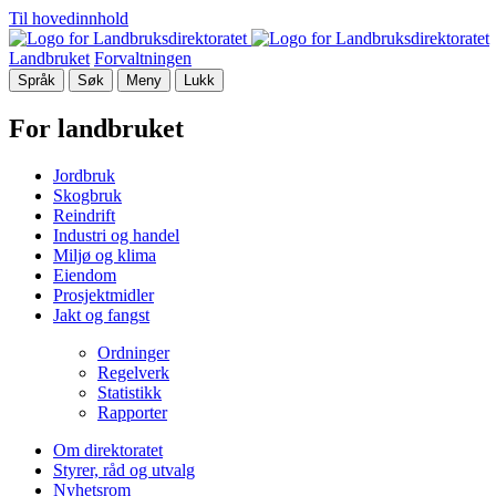
Til hovedinnhold
Landbruket
Forvaltningen
Språk
Søk
Meny
Lukk
For landbruket
Jordbruk
Skogbruk
Reindrift
Industri og handel
Miljø og klima
Eiendom
Prosjektmidler
Jakt og fangst
Ordninger
Regelverk
Statistikk
Rapporter
Om direktoratet
Styrer, råd og utvalg
Nyhetsrom