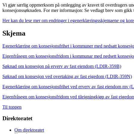
Vi gjør særlig oppmerksom på omlegging av kravet til overdragers un
konsesjonssøknaden. For mer informasjon: Se vedlagt brev som gikk t
Her kan du lese mer om endringer i egenerklæringsskjemaene og kons
Skjema
Egenerklæring om konsesjonsfrihet i kommuner med nedsatt konses
Eigenfråsegn om konsesjonsfridom i kommunar med nedsett konses
Søknad om konsesjon på erverv av fast eiendom (LDIR-359B)
Søknad om konsesjon ved overtaking av fast eigedom (LDIR-359N)
Egenerklæring om konsesjonsfrihet ved erverv av fast eiendom mv 
Eigenfråsegn om konsesjonsfridom ved tileigningkjøp av fast eige
Til toppen
Direktoratet
Om direktoratet