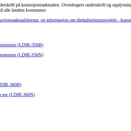
derskrift på konsesjonssøknaden. Overdragers underskrift og opplysni
il alle landets kommuner.
esjonssøknadskjema, og informasjon om digitaliseringsprosjekt - kons
jonsgrense (LDIR-356B)
jonsgrense (LDIR-356N)
(LDIR-360B)
dom mv (LDIR-360N)