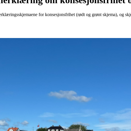
nerklæring om konsesjonsfrihet
nerklæringsskjemaene for konsesjonsfrihet (rødt og grønt skjema), og s