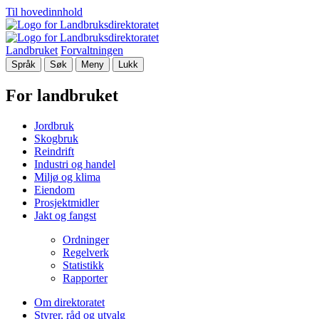
Til hovedinnhold
Landbruket
Forvaltningen
Språk
Søk
Meny
Lukk
For landbruket
Jordbruk
Skogbruk
Reindrift
Industri og handel
Miljø og klima
Eiendom
Prosjektmidler
Jakt og fangst
Ordninger
Regelverk
Statistikk
Rapporter
Om direktoratet
Styrer, råd og utvalg