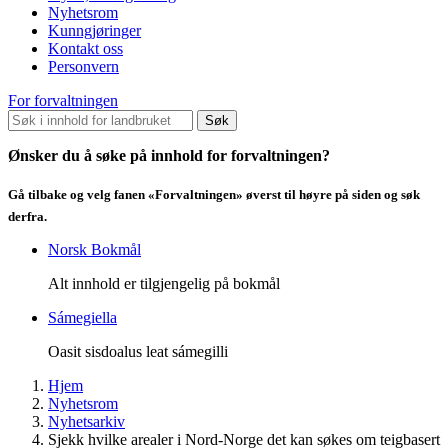
Nyhetsrom
Kunngjøringer
Kontakt oss
Personvern
For forvaltningen
Søk
Ønsker du å søke på innhold for forvaltningen?
Gå tilbake og velg fanen «Forvaltningen» øverst til høyre på siden og søk
derfra.
Norsk Bokmål
Alt innhold er tilgjengelig på bokmål
Sámegiella
Oasit sisdoalus leat sámegilli
Hjem
Nyhetsrom
Nyhetsarkiv
Sjekk hvilke arealer i Nord-Norge det kan søkes om teigbasert