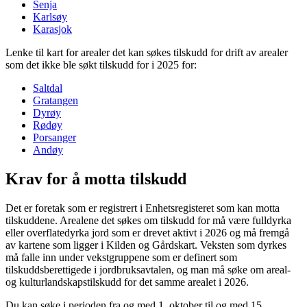
Senja
Karlsøy
Karasjok
Lenke til kart for arealer det kan søkes tilskudd for drift av arealer
som det ikke ble søkt tilskudd for i 2025 for:
Saltdal
Gratangen
Dyrøy
Rødøy
Porsanger
Andøy
Krav for å motta tilskudd
Det er foretak som er registrert i Enhetsregisteret som kan motta
tilskuddene. Arealene det søkes om tilskudd for må være fulldyrka
eller overflatedyrka jord som er drevet aktivt i 2026 og må fremgå
av kartene som ligger i Kilden og Gårdskart. Veksten som dyrkes
må falle inn under vekstgruppene som er definert som
tilskuddsberettigede i jordbruksavtalen, og man må søke om areal-
og kulturlandskapstilskudd for det samme arealet i 2026.
Du kan søke i perioden fra og med 1. oktober til og med 15.