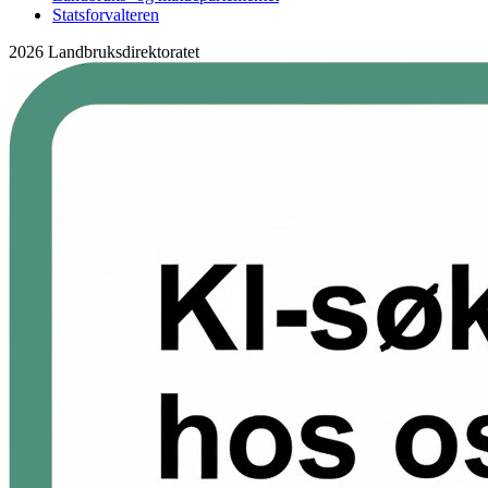
Statsforvalteren
2026 Landbruksdirektoratet