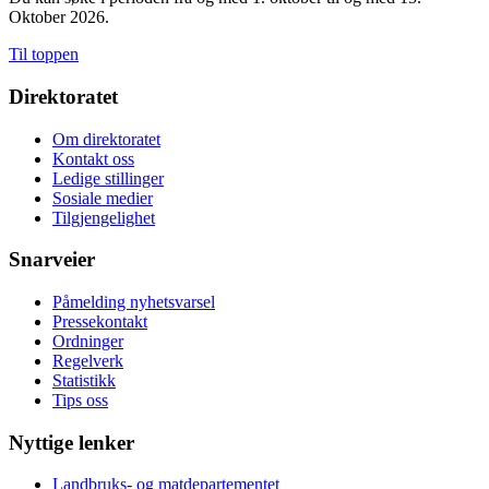
Oktober 2026.
Til toppen
Direktoratet
Om direktoratet
Kontakt oss
Ledige stillinger
Sosiale medier
Tilgjengelighet
Snarveier
Påmelding nyhetsvarsel
Pressekontakt
Ordninger
Regelverk
Statistikk
Tips oss
Nyttige lenker
Landbruks- og matdepartementet