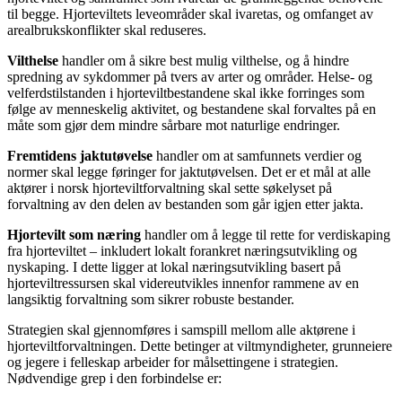
til begge. Hjorteviltets leveområder skal ivaretas, og omfanget av
arealbrukskonflikter skal reduseres.
Vilthelse
handler om å sikre best mulig vilthelse, og å hindre
spredning av sykdommer på tvers av arter og områder. Helse- og
velferdstilstanden i hjorteviltbestandene skal ikke forringes som
følge av menneskelig aktivitet, og bestandene skal forvaltes på en
måte som gjør dem mindre sårbare mot naturlige endringer.
Fremtidens jaktutøvelse
handler om at samfunnets verdier og
normer skal legge føringer for jaktutøvelsen. Det er et mål at alle
aktører i norsk hjorteviltforvaltning skal sette søkelyset på
forvaltning av den delen av bestanden som går igjen etter jakta.
Hjortevilt som næring
handler om å legge til rette for verdiskaping
fra hjorteviltet – inkludert lokalt forankret næringsutvikling og
nyskaping. I dette ligger at lokal næringsutvikling basert på
hjorteviltressursen skal videreutvikles innenfor rammene av en
langsiktig forvaltning som sikrer robuste bestander.
Strategien skal gjennomføres i samspill mellom alle aktørene i
hjorteviltforvaltningen. Dette betinger at viltmyndigheter, grunneiere
og jegere i felleskap arbeider for målsettingene i strategien.
Nødvendige grep i den forbindelse er: