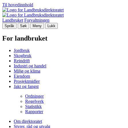
Til hovedinnhold
Landbruket
Forvaltningen
Språk
Søk
Meny
Lukk
For landbruket
Jordbruk
Skogbruk
Reindrift
Industri og handel
Miljø og klima
Eiendom
Prosjektmidler
Jakt og fangst
Ordninger
Regelverk
Statistikk
Rapporter
Om direktoratet
Styrer, råd og utvalg