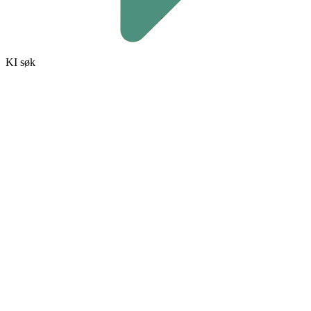
KI søk