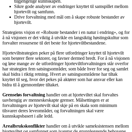
tilgjengelige kunnskapen.
Sikre gode analyser av endringer knyttet til samspillet mellom
hjortevilt og samfunn.
Drive forvaltning med mål om å skape robuste bestander av
hjortevilt.
Strategiens visjon er «Robuste bestander i en natur i endring», og for
å nå visjonen er det viktig å utvikle en langsiktig høstingskultur som
forvalter ressursene til det beste for hjorteviltbestandene.
Hjorteviltstrategien peker på flere utfordringer knyttet til hjortevilt
som berører flere sektorer, og favner dermed bredt. For å nå visjonen
og løse mange av de utfordringer hjorteviltforvaltningen står overfor
har strategien fem satsingsområder, som både hver for seg og samlet
skal bidra i riktig retning. Hvert av satsingsområdene har tiltak
knyttet til seg, hvor det pekes på aktører som har ansvar eller kan
bidra til å gjennomføre tiltaket.
Grenseløs forvaltning
handler om at hjorteviltet skal forvaltes
uavhengig av menneskeskapte grenser. Målsettingen er at
forvaltningen av hjortevilt skal skje på en skala som minimum
tilsvarer deres leveområder, og forvaltningen skal være
kunnskapsbasert i alle ledd.
Arealbrukskonflikter
handler om å utvikle sameksistensen mellom
hjorteviltet og samfunnet som ivaretar de grunnleggende behovene