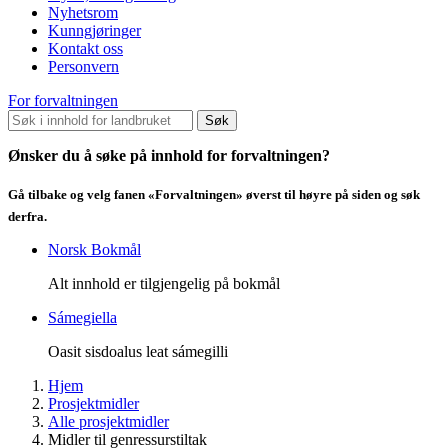
Nyhetsrom
Kunngjøringer
Kontakt oss
Personvern
For forvaltningen
Søk
Ønsker du å søke på innhold for forvaltningen?
Gå tilbake og velg fanen «Forvaltningen» øverst til høyre på siden og søk
derfra.
Norsk Bokmål
Alt innhold er tilgjengelig på bokmål
Sámegiella
Oasit sisdoalus leat sámegilli
Hjem
Prosjektmidler
Alle prosjektmidler
Midler til genressurstiltak