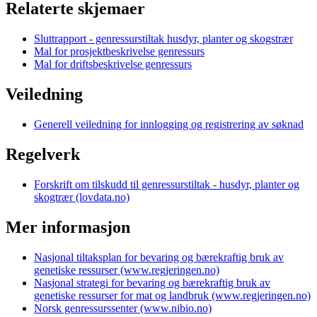
Relaterte skjemaer
Sluttrapport - genressurstiltak husdyr, planter og skogstrær
Mal for prosjektbeskrivelse genressurs
Mal for driftsbeskrivelse genressurs
Veiledning
Generell veiledning for innlogging og registrering av søknad
Regelverk
Forskrift om tilskudd til genressurstiltak - husdyr, planter og
skogtrær (lovdata.no)
Mer informasjon
Nasjonal tiltaksplan for bevaring og bærekraftig bruk av
genetiske ressurser (www.regjeringen.no)
Nasjonal strategi for bevaring og bærekraftig bruk av
genetiske ressurser for mat og landbruk (www.regjeringen.no)
Norsk genressurssenter (www.nibio.no)