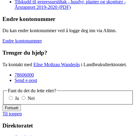
Tilskudd til genressurstiltak - husdyr, planter og skogtrær -
Årsrapport 2019-2020 (PDF)
Endre kontonummer
Du kan endre kontonummer ved å logge deg inn via Altinn.
Endre kontonummer
Trenger du hjelp?
Ta kontakt med
Elise Moltzau Wanderås
i Landbruksdirektoratet.
78606000
Send e-post
Fant du det du lette etter?
Ja
Nei
Fortsett
Til toppen
Direktoratet