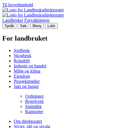
Til hovedinnhold
Landbruket
Forvaltningen
Språk
Søk
Meny
Lukk
For landbruket
Jordbruk
Skogbruk
Reindrift
Industri og handel
Miljø og klima
Eiendom
Prosjektmidler
Jakt og fangst
Ordninger
Regelverk
Statistikk
Rapporter
Om direktoratet
Styrer, råd og utvalg