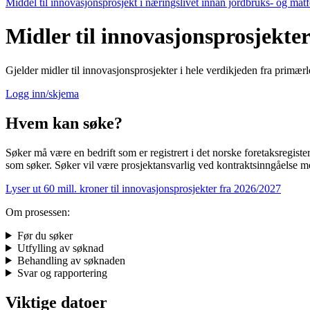
Middel til innovasjonsprosjekt i næringslivet innan jordbruks- og ma
Midler til innovasjonsprosjekte
Gjelder midler til innovasjonsprosjekter i hele verdikjeden fra primærle
Logg inn/skjema
Hvem kan søke?
Søker må være en bedrift som er registrert i det norske foretaksregiste
som søker. Søker vil være prosjektansvarlig ved kontraktsinngåelse m
Lyser ut 60 mill. kroner til innovasjonsprosjekter fra 2026/2027
Om prosessen:
Før du søker
Utfylling av søknad
Behandling av søknaden
Svar og rapportering
Viktige datoer