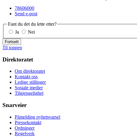
78606000
Send e-post
Fant du det du lette etter?
Ja
Nei
Fortsett
Til toppen
Direktoratet
Om direktoratet
Kontakt oss
Ledige stillinger
Sosiale medier
Tilgjengelighet
Snarveier
Påmelding nyhetsvarsel
Pressekontakt
Ordninger
Regelverk