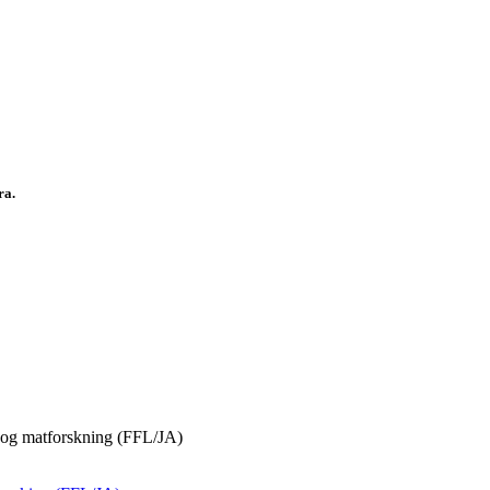
fra.
s- og matforskning (FFL/JA)