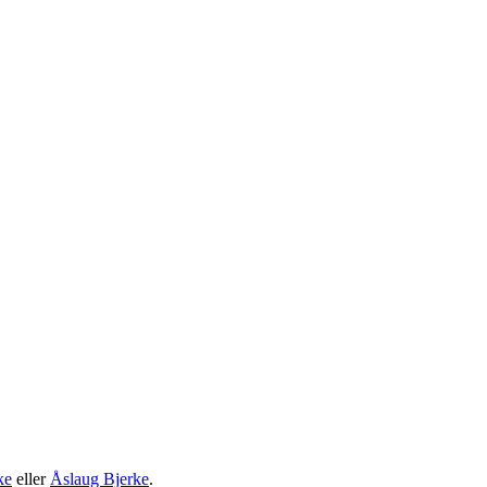
ke
eller
Åslaug Bjerke
.