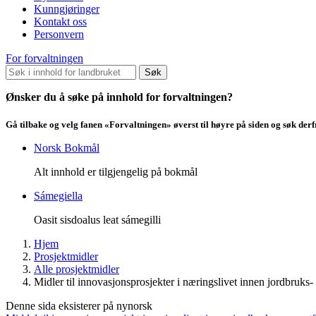
Kunngjøringer
Kontakt oss
Personvern
For forvaltningen
Søk
Ønsker du å søke på innhold for forvaltningen?
Gå tilbake og velg fanen «Forvaltningen» øverst til høyre på siden og søk der
Norsk Bokmål
Alt innhold er tilgjengelig på bokmål
Sámegiella
Oasit sisdoalus leat sámegilli
Hjem
Prosjektmidler
Alle prosjektmidler
Midler til innovasjonsprosjekter i næringslivet innen jordbruk
Denne sida eksisterer på nynorsk