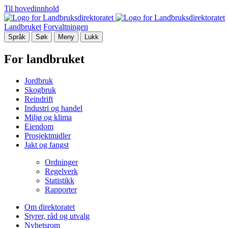
Til hovedinnhold
Landbruket
Forvaltningen
Språk
Søk
Meny
Lukk
For landbruket
Jordbruk
Skogbruk
Reindrift
Industri og handel
Miljø og klima
Eiendom
Prosjektmidler
Jakt og fangst
Ordninger
Regelverk
Statistikk
Rapporter
Om direktoratet
Styrer, råd og utvalg
Nyhetsrom