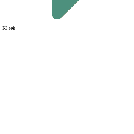
KI søk