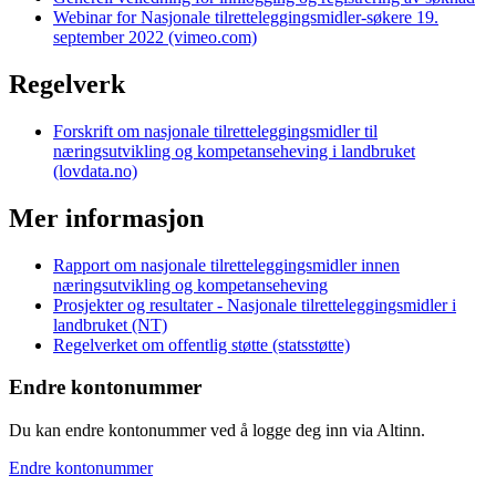
Webinar for Nasjonale tilretteleggingsmidler-søkere 19.
september 2022 (vimeo.com)
Regelverk
Forskrift om nasjonale tilretteleggingsmidler til
næringsutvikling og kompetanseheving i landbruket
(lovdata.no)
Mer informasjon
Rapport om nasjonale tilretteleggingsmidler innen
næringsutvikling og kompetanseheving
Prosjekter og resultater - Nasjonale tilretteleggingsmidler i
landbruket (NT)
Regelverket om offentlig støtte (statsstøtte)
Endre kontonummer
Du kan endre kontonummer ved å logge deg inn via Altinn.
Endre kontonummer