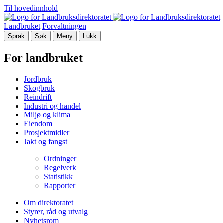
Til hovedinnhold
Landbruket
Forvaltningen
Språk
Søk
Meny
Lukk
For landbruket
Jordbruk
Skogbruk
Reindrift
Industri og handel
Miljø og klima
Eiendom
Prosjektmidler
Jakt og fangst
Ordninger
Regelverk
Statistikk
Rapporter
Om direktoratet
Styrer, råd og utvalg
Nyhetsrom