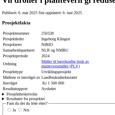
Vil droner i plantevern gi redu
Publisert:
6. mai 2025
Sist oppdatert:
6. mai 2025
Prosjektfakta
Prosjektnummer
250328
Prosjektleder
Ingeborg Klingen
Prosjekteier
NIBIO
Samarbeidspartnere
NLR og NMBU
Prosjektperiode
2024
Midler til bærekraftig bruk av
Ordning
plantevernmidler (PLV)
Prosjekttype
Utviklingsprosjekt
Midlene er innvilget av
Landbruksdirektoratet
Innvilget
Kr 1 500 000
Resultatrapport
Avsluttet
Prosjektbeskrivelse
Resultater fra prosjektet
Fant du det du lette etter?
Ja
Nei