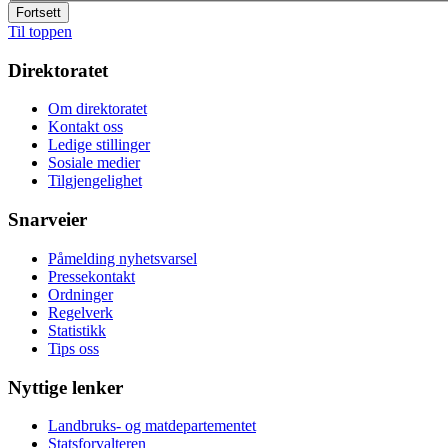
Fortsett
Til toppen
Direktoratet
Om direktoratet
Kontakt oss
Ledige stillinger
Sosiale medier
Tilgjengelighet
Snarveier
Påmelding nyhetsvarsel
Pressekontakt
Ordninger
Regelverk
Statistikk
Tips oss
Nyttige lenker
Landbruks- og matdepartementet
Statsforvalteren