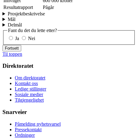
Innvilget
600 000 kroner
Resultatrapport
Pågår
Prosjektbeskrivelse
Mål
Delmål
Fant du det du lette etter?
Ja
Nei
Fortsett
Til toppen
Direktoratet
Om direktoratet
Kontakt oss
Ledige stillinger
Sosiale medier
Tilgjengelighet
Snarveier
Påmelding nyhetsvarsel
Pressekontakt
Ordninger