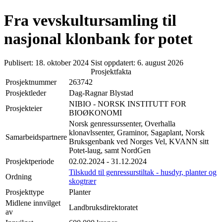
Fra vevskultursamling til
nasjonal klonbank for potet
Publisert:
18. oktober 2024
Sist oppdatert:
6. august 2026
Prosjektfakta
Prosjektnummer
263742
Prosjektleder
Dag-Ragnar Blystad
NIBIO - NORSK INSTITUTT FOR
Prosjekteier
BIOØKONOMI
Norsk genressurssenter, Overhalla
klonavlssenter, Graminor, Sagaplant, Norsk
Samarbeidspartnere
Bruksgenbank ved Norges Vel, KVANN sitt
Potet-laug, samt NordGen
Prosjektperiode
02.02.2024 - 31.12.2024
Tilskudd til genressurstiltak - husdyr, planter og
Ordning
skogtrær
Prosjekttype
Planter
Midlene innvilget
Landbruksdirektoratet
av