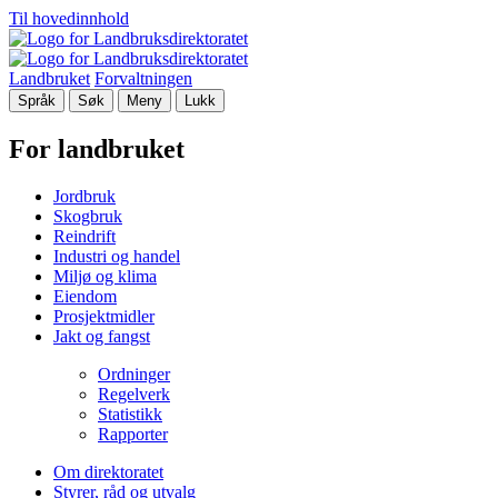
Til hovedinnhold
Landbruket
Forvaltningen
Språk
Søk
Meny
Lukk
For landbruket
Jordbruk
Skogbruk
Reindrift
Industri og handel
Miljø og klima
Eiendom
Prosjektmidler
Jakt og fangst
Ordninger
Regelverk
Statistikk
Rapporter
Om direktoratet
Styrer, råd og utvalg