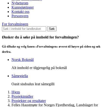
Nyhetsrom
Kunngjøringer
Kontakt oss
Personvern
For forvaltningen
Søk
Ønsker du å søke på innhold for forvaltningen?
Gå tilbake og velg fanen «Forvaltningen» øverst til høyre på siden og søk
derfra.
Norsk Bokmål
Alt innhold er tilgjengelig på bokmål
Sámegiella
Oasit sisdoalus leat sámegilli
Hjem
Prosjektmidler
Prosjekter og resultater
Felles Haustmøte for Norges Fjordhestlag, Landslaget for