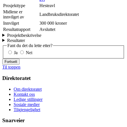
Prosjekttype
Hesteavl
Midlene er
Landbruksdirektoratet
innvilget av
Innvilget
300 000 kroner
Resultatrapport
Avsluttet
Prosjektbeskrivelse
Resultater
Fant du det du lette etter?
Ja
Nei
Fortsett
Til toppen
Direktoratet
Om direktoratet
Kontakt oss
Ledige stillinger
Sosiale medier
Tilgjengelighet
Snarveier