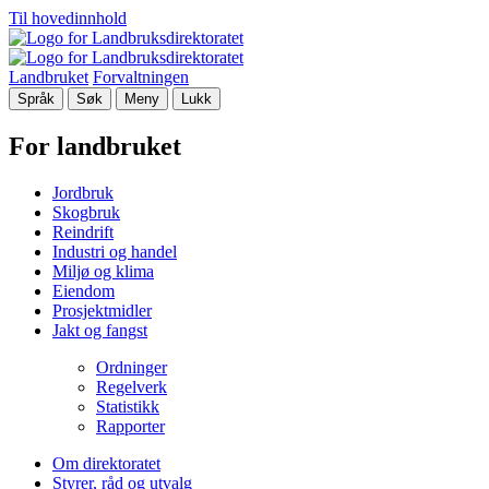
Til hovedinnhold
Landbruket
Forvaltningen
Språk
Søk
Meny
Lukk
For landbruket
Jordbruk
Skogbruk
Reindrift
Industri og handel
Miljø og klima
Eiendom
Prosjektmidler
Jakt og fangst
Ordninger
Regelverk
Statistikk
Rapporter
Om direktoratet
Styrer, råd og utvalg