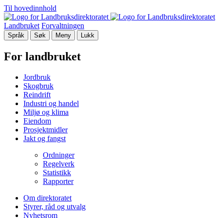
Til hovedinnhold
Landbruket
Forvaltningen
Språk
Søk
Meny
Lukk
For landbruket
Jordbruk
Skogbruk
Reindrift
Industri og handel
Miljø og klima
Eiendom
Prosjektmidler
Jakt og fangst
Ordninger
Regelverk
Statistikk
Rapporter
Om direktoratet
Styrer, råd og utvalg
Nyhetsrom