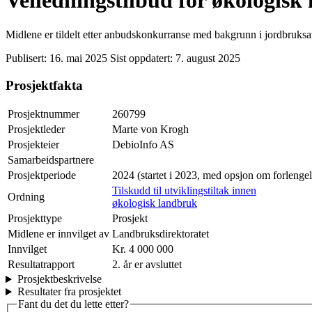
Veiledningstilbud for økologisk 
Midlene er tildelt etter anbudskonkurranse med bakgrunn i jordbruksav
Publisert:
16. mai 2025
Sist oppdatert:
7. august 2025
Prosjektfakta
Prosjektnummer
260799
Prosjektleder
Marte von Krogh
Prosjekteier
DebioInfo AS
Samarbeidspartnere
Prosjektperiode
2024 (startet i 2023, med opsjon om forlengel
Tilskudd til utviklingstiltak innen
Ordning
økologisk landbruk
Prosjekttype
Prosjekt
Midlene er innvilget av
Landbruksdirektoratet
Innvilget
Kr. 4 000 000
Resultatrapport
2. år er avsluttet
Prosjektbeskrivelse
Resultater fra prosjektet
Fant du det du lette etter?