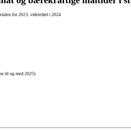
mat og bærekraftige måltider i s
talen for 2023, videreført i 2024
se til og med 2025)