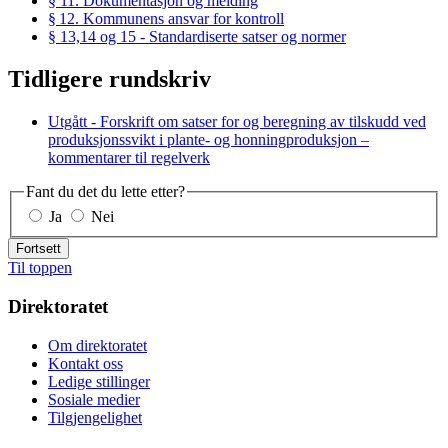
§ 11. Dokumentasjon og melding
§ 12. Kommunens ansvar for kontroll
§ 13,14 og 15 - Standardiserte satser og normer
Tidligere rundskriv
Utgått - Forskrift om satser for og beregning av tilskudd ved
produksjonssvikt i plante- og honningproduksjon –
kommentarer til regelverk
Fant du det du lette etter?
Ja
Nei
Fortsett
Til toppen
Direktoratet
Om direktoratet
Kontakt oss
Ledige stillinger
Sosiale medier
Tilgjengelighet