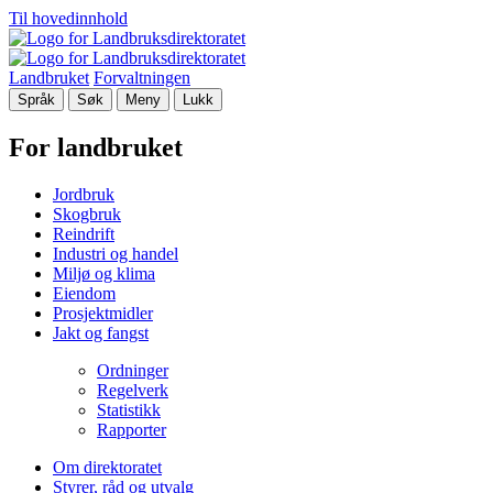
Til hovedinnhold
Landbruket
Forvaltningen
Språk
Søk
Meny
Lukk
For landbruket
Jordbruk
Skogbruk
Reindrift
Industri og handel
Miljø og klima
Eiendom
Prosjektmidler
Jakt og fangst
Ordninger
Regelverk
Statistikk
Rapporter
Om direktoratet
Styrer, råd og utvalg