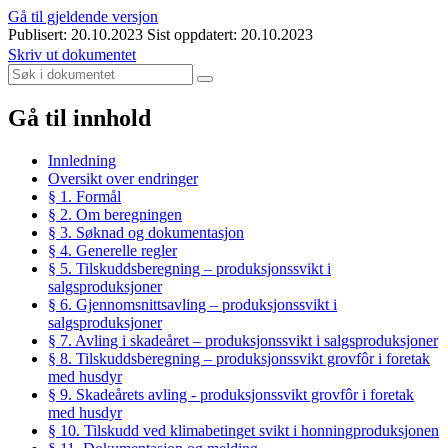
Gå til gjeldende versjon
Publisert: 20.10.2023
Sist oppdatert: 20.10.2023
Skriv ut dokumentet
Gå til innhold
Innledning
Oversikt over endringer
§ 1. Formål
§ 2. Om beregningen
§ 3. Søknad og dokumentasjon
§ 4. Generelle regler
§ 5. Tilskuddsberegning – produksjonssvikt i
salgsproduksjoner
§ 6. Gjennomsnittsavling – produksjonssvikt i
salgsproduksjoner
§ 7. Avling i skadeåret – produksjonssvikt i salgsproduksjoner
§ 8. Tilskuddsberegning – produksjonssvikt grovfôr i foretak
med husdyr
§ 9. Skadeårets avling - produksjonssvikt grovfôr i foretak
med husdyr
§ 10. Tilskudd ved klimabetinget svikt i honningproduksjonen