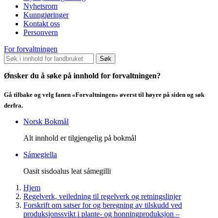
Nyhetsrom
Kunngjøringer
Kontakt oss
Personvern
For forvaltningen
Søk
Ønsker du å søke på innhold for forvaltningen?
Gå tilbake og velg fanen «Forvaltningen» øverst til høyre på siden og søk
derfra.
Norsk Bokmål
Alt innhold er tilgjengelig på bokmål
Sámegiella
Oasit sisdoalus leat sámegilli
Hjem
Regelverk, veiledning til regelverk og retningslinjer
Forskrift om satser for og beregning av tilskudd ved
produksjonssvikt i plante- og honningproduksjon –