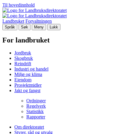
Til hovedinnhold
Landbruket
Forvaltningen
Språk
Søk
Meny
Lukk
For landbruket
Jordbruk
Skogbruk
Reindrift
Industri og handel
Miljø og klima
Eiendom
Prosjektmidler
Jakt og fangst
Ordninger
Regelverk
Statistikk
Rapporter
Om direktoratet
Styrer, råd og utvalg