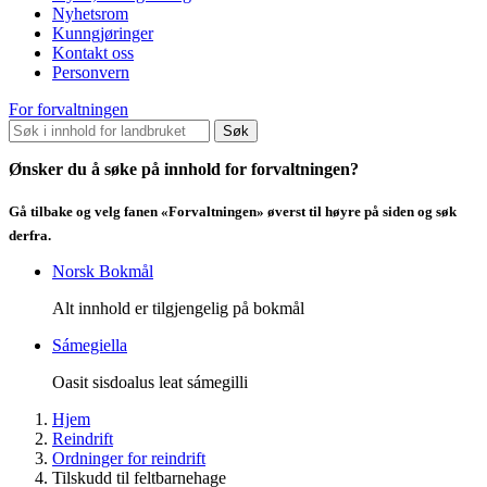
Nyhetsrom
Kunngjøringer
Kontakt oss
Personvern
For forvaltningen
Søk
Ønsker du å søke på innhold for forvaltningen?
Gå tilbake og velg fanen «Forvaltningen» øverst til høyre på siden og søk
derfra.
Norsk Bokmål
Alt innhold er tilgjengelig på bokmål
Sámegiella
Oasit sisdoalus leat sámegilli
Hjem
Reindrift
Ordninger for reindrift
Tilskudd til feltbarnehage