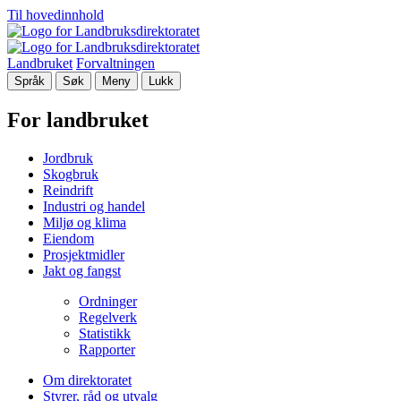
Til hovedinnhold
Landbruket
Forvaltningen
Språk
Søk
Meny
Lukk
For landbruket
Jordbruk
Skogbruk
Reindrift
Industri og handel
Miljø og klima
Eiendom
Prosjektmidler
Jakt og fangst
Ordninger
Regelverk
Statistikk
Rapporter
Om direktoratet
Styrer, råd og utvalg