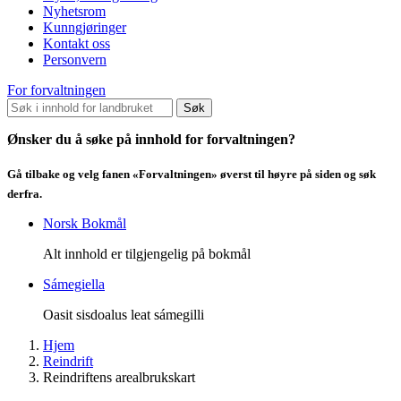
Nyhetsrom
Kunngjøringer
Kontakt oss
Personvern
For forvaltningen
Søk
Ønsker du å søke på innhold for forvaltningen?
Gå tilbake og velg fanen «Forvaltningen» øverst til høyre på siden og søk
derfra.
Norsk Bokmål
Alt innhold er tilgjengelig på bokmål
Sámegiella
Oasit sisdoalus leat sámegilli
Hjem
Reindrift
Reindriftens arealbrukskart