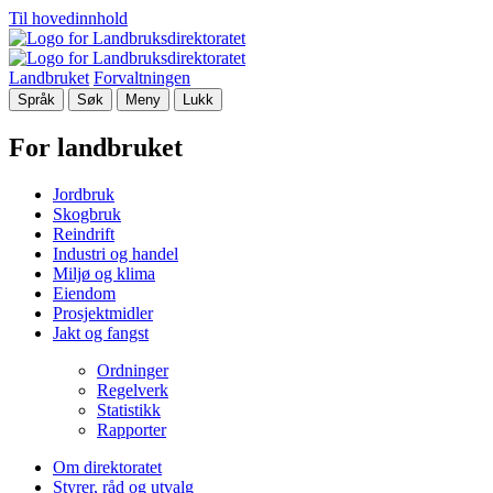
Til hovedinnhold
Landbruket
Forvaltningen
Språk
Søk
Meny
Lukk
For landbruket
Jordbruk
Skogbruk
Reindrift
Industri og handel
Miljø og klima
Eiendom
Prosjektmidler
Jakt og fangst
Ordninger
Regelverk
Statistikk
Rapporter
Om direktoratet
Styrer, råd og utvalg