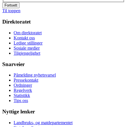
Fortsett
Til toppen
Direktoratet
Om direktoratet
Kontakt oss
Ledige stillinger
Sosiale medier
Tilgjengelighet
Snarveier
Påmelding nyhetsvarsel
Pressekontakt
Ordninger
Regelverk
Statistikk
Tips oss
Nyttige lenker
Landbruks- og matdepartementet