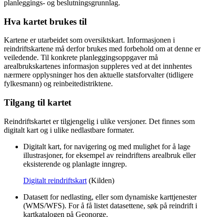
planleggings- og beslutningsgrunnlag.
Hva kartet brukes til
Kartene er utarbeidet som oversiktskart. Informasjonen i
reindriftskartene må derfor brukes med forbehold om at denne er
veiledende. Til konkrete planleggingsoppgaver må
arealbrukskartenes informasjon suppleres ved at det innhentes
nærmere opplysninger hos den aktuelle statsforvalter (tidligere
fylkesmann) og reinbeitedistriktene.
Tilgang til kartet
Reindriftskartet er tilgjengelig i ulike versjoner. Det finnes som
digitalt kart og i ulike nedlastbare formater.
Digitalt kart, for navigering og med mulighet for å lage
illustrasjoner, for eksempel av reindriftens arealbruk eller
eksisterende og planlagte inngrep.
Digitalt reindriftskart
(Kilden)
Datasett for nedlasting, eller som dynamiske karttjenester
(WMS/WFS). For å få listet datasettene, søk på reindrift i
kartkatalogen på Geonorge.