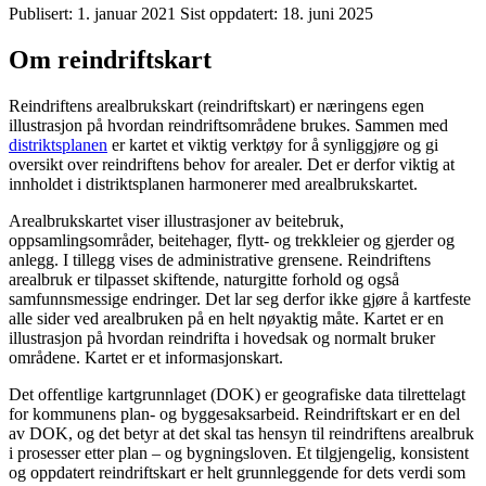
Publisert:
1. januar 2021
Sist oppdatert:
18. juni 2025
Om reindriftskart
Reindriftens arealbrukskart (reindriftskart) er næringens egen
illustrasjon på hvordan reindriftsområdene brukes. Sammen med
distriktsplanen
er kartet et viktig verktøy for å synliggjøre og gi
oversikt over reindriftens behov for arealer. Det er derfor viktig at
innholdet i distriktsplanen harmonerer med arealbrukskartet.
Arealbrukskartet viser illustrasjoner av beitebruk,
oppsamlingsområder, beitehager, flytt- og trekkleier og gjerder og
anlegg. I tillegg vises de administrative grensene. Reindriftens
arealbruk er tilpasset skiftende, naturgitte forhold og også
samfunnsmessige endringer. Det lar seg derfor ikke gjøre å kartfeste
alle sider ved arealbruken på en helt nøyaktig måte. Kartet er en
illustrasjon på hvordan reindrifta i hovedsak og normalt bruker
områdene. Kartet er et informasjonskart.
Det offentlige kartgrunnlaget (DOK) er geografiske data tilrettelagt
for kommunens plan- og byggesaksarbeid. Reindriftskart er en del
av DOK, og det betyr at det skal tas hensyn til reindriftens arealbruk
i prosesser etter plan – og bygningsloven. Et tilgjengelig, konsistent
og oppdatert reindriftskart er helt grunnleggende for dets verdi som