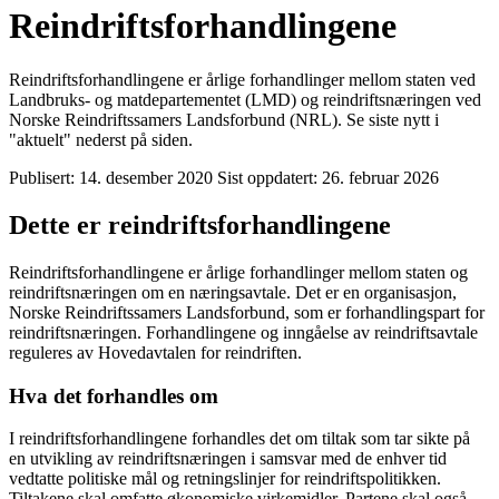
Reindriftsforhandlingene
Reindriftsforhandlingene er årlige forhandlinger mellom staten ved
Landbruks- og matdepartementet (LMD) og reindriftsnæringen ved
Norske Reindriftssamers Landsforbund (NRL). Se siste nytt i
"aktuelt" nederst på siden.
Publisert:
14. desember 2020
Sist oppdatert:
26. februar 2026
Dette er reindriftsforhandlingene
Reindriftsforhandlingene er årlige forhandlinger mellom staten og
reindriftsnæringen om en næringsavtale. Det er en organisasjon,
Norske Reindriftssamers Landsforbund, som er forhandlingspart for
reindriftsnæringen. Forhandlingene og inngåelse av reindriftsavtale
reguleres av Hovedavtalen for reindriften.
Hva det forhandles om
I reindriftsforhandlingene forhandles det om tiltak som tar sikte på
en utvikling av reindriftsnæringen i samsvar med de enhver tid
vedtatte politiske mål og retningslinjer for reindriftspolitikken.
Tiltakene skal omfatte økonomiske virkemidler. Partene skal også