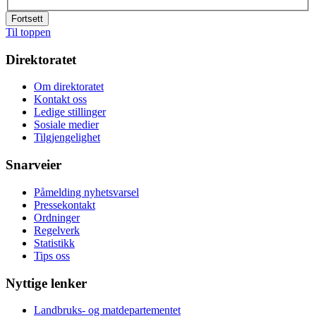
Fortsett
Til toppen
Direktoratet
Om direktoratet
Kontakt oss
Ledige stillinger
Sosiale medier
Tilgjengelighet
Snarveier
Påmelding nyhetsvarsel
Pressekontakt
Ordninger
Regelverk
Statistikk
Tips oss
Nyttige lenker
Landbruks- og matdepartementet