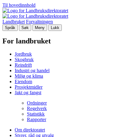
Til hovedinnhold
Landbruket
Forvaltningen
Språk
Søk
Meny
Lukk
For landbruket
Jordbruk
Skogbruk
Reindrift
Industri og handel
Miljø og klima
Eiendom
Prosjektmidler
Jakt og fangst
Ordninger
Regelverk
Statistikk
Rapporter
Om direktoratet
Styrer, råd og utvalg