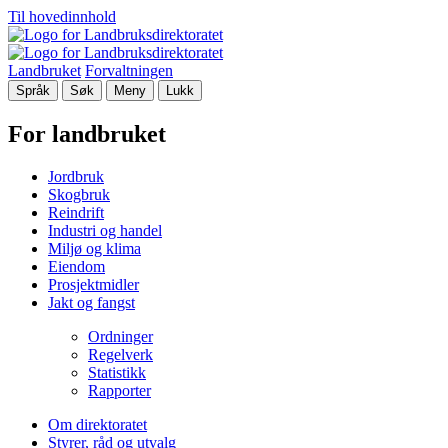
Til hovedinnhold
Landbruket
Forvaltningen
Språk
Søk
Meny
Lukk
For landbruket
Jordbruk
Skogbruk
Reindrift
Industri og handel
Miljø og klima
Eiendom
Prosjektmidler
Jakt og fangst
Ordninger
Regelverk
Statistikk
Rapporter
Om direktoratet
Styrer, råd og utvalg