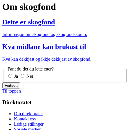
Om skogfond
Dette er skogfond
Informasjon om skogfond og skogfondskonto.
Kva midlane kan brukast til
Kva kan dekkjast og ikkje dekkjast av skogfond.
Fant du det du lette etter?
Ja
Nei
Fortsett
Til toppen
Direktoratet
Om direktoratet
Kontakt oss
Ledige stillinger
Sosiale medier