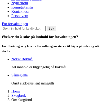
Nyhetsrom
Kunngjøringer
Kontakt oss
Personvern
For forvaltningen
Søk
Ønsker du å søke på innhold for forvaltningen?
Gå tilbake og velg fanen «Forvaltningen» øverst til høyre på siden og søk
derfra.
Norsk Bokmål
Alt innhold er tilgjengelig på bokmål
Sámegiella
Oasit sisdoalus leat sámegilli
Hjem
Skogbruk
Om skogfond