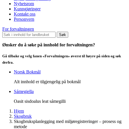
Nyhetsrom
Kunngjøringer
Kontakt oss
Personvern
For forvaltningen
Søk
Ønsker du å søke på innhold for forvaltningen?
Gå tilbake og velg fanen «Forvaltningen» øverst til høyre på siden og søk
derfra.
Norsk Bokmål
Alt innhold er tilgjengelig på bokmål
Sámegiella
Oasit sisdoalus leat sámegilli
Hjem
Skogbruk
Skogbruksplanlegging med miljøregistreringer – prosess og
metode