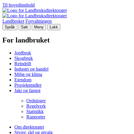
Til hovedinnhold
Landbruket
Forvaltningen
Språk
Søk
Meny
Lukk
For landbruket
Jordbruk
Skogbruk
Reindrift
Industri og handel
Miljø og klima
Eiendom
Prosjektmidler
Jakt og fangst
Ordninger
Regelverk
Statistikk
Rapporter
Om direktoratet
Styrer, råd og utvalg