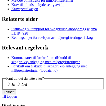
Metode og instruks for miljøregistreringer
Krav til tilbudsinnbydelse og avtale
Kravspesifikasjon
Relaterte sider
Status- og sluttrapport for skogbruksplanoppdrag (skjema
LDIR- 928)
Retningslinjer for revisjon av miljøregistreringer i skog
Relevant regelverk
Kommentarer til forskrift om tilskudd til
skogbruksplanlegging med miljøregistreringer
Forskrift om tilskudd til skogbruksplanlegging med
miljøregistreringer (lovdata.no)
Fant du det du lette etter?
Ja
Nei
Fortsett
Til toppen
Direktoratet