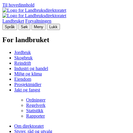
Til hovedinnhold
Landbruket
Forvaltningen
Språk
Søk
Meny
Lukk
For landbruket
Jordbruk
Skogbruk
Reindrift
Industri og handel
Miljø og klima
Eiendom
Prosjektmidler
Jakt og fangst
Ordninger
Regelverk
Statistikk
Rapporter
Om direktoratet
Styrer, råd og utvalg