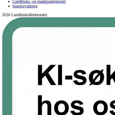
Landbruks- og matdepartementet
Statsforvalteren
2026 Landbruksdirektoratet