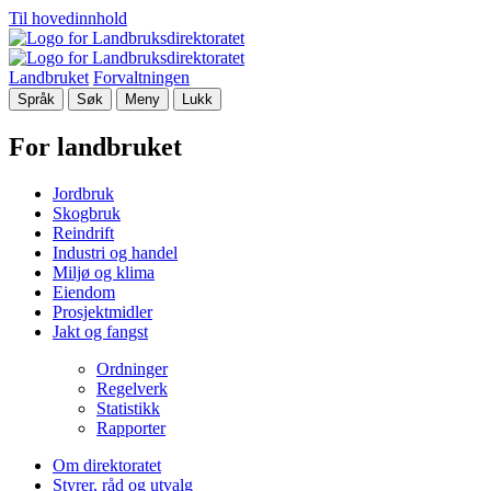
Til hovedinnhold
Landbruket
Forvaltningen
Språk
Søk
Meny
Lukk
For landbruket
Jordbruk
Skogbruk
Reindrift
Industri og handel
Miljø og klima
Eiendom
Prosjektmidler
Jakt og fangst
Ordninger
Regelverk
Statistikk
Rapporter
Om direktoratet
Styrer, råd og utvalg