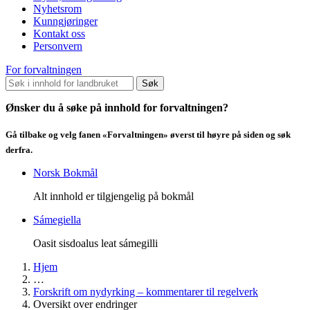
Nyhetsrom
Kunngjøringer
Kontakt oss
Personvern
For forvaltningen
Søk
Ønsker du å søke på innhold for forvaltningen?
Gå tilbake og velg fanen «Forvaltningen» øverst til høyre på siden og søk
derfra.
Norsk Bokmål
Alt innhold er tilgjengelig på bokmål
Sámegiella
Oasit sisdoalus leat sámegilli
Hjem
…
Forskrift om nydyrking – kommentarer til regelverk
Oversikt over endringer