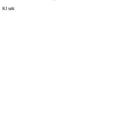
KI søk