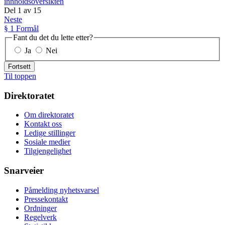
innholdsoversikten
Del
1
av
15
Neste
§ 1 Formål
Fant du det du lette etter?
Ja
Nei
Fortsett
Til toppen
Direktoratet
Om direktoratet
Kontakt oss
Ledige stillinger
Sosiale medier
Tilgjengelighet
Snarveier
Påmelding nyhetsvarsel
Pressekontakt
Ordninger
Regelverk