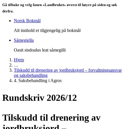
Gå tilbake og velg fanen «Landbruket» øverst til høyre på siden og søk
derfra.
Norsk Bokmål
Alt innhold er tilgjengelig på bokmål
Sámegiella
Oasit sisdoalus leat sámegilli
Hjem
…
Tilskudd til drenering av jordbruksjord – forvaltningsansvar
og saksbehandling
4. Saksbehandling i Agros
Rundskriv 2026/12
Tilskudd til drenering av
jordbruksjord –