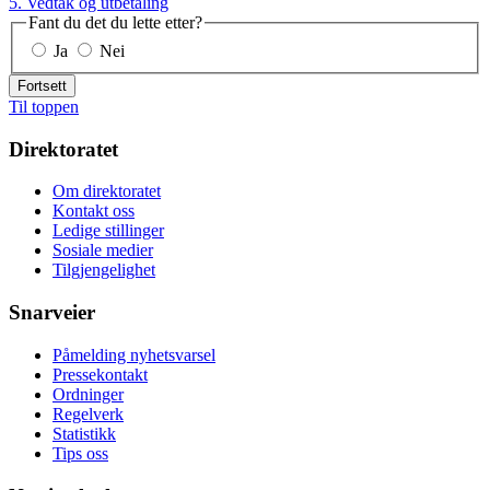
5. Vedtak og utbetaling
Fant du det du lette etter?
Ja
Nei
Fortsett
Til toppen
Direktoratet
Om direktoratet
Kontakt oss
Ledige stillinger
Sosiale medier
Tilgjengelighet
Snarveier
Påmelding nyhetsvarsel
Pressekontakt
Ordninger
Regelverk
Statistikk
Tips oss