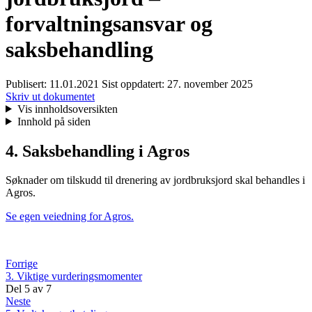
forvaltningsansvar og
saksbehandling
Publisert:
11.01.2021
Sist oppdatert:
27. november 2025
Skriv ut dokumentet
Vis innholdsoversikten
Innhold på siden
4. Saksbehandling i Agros
Søknader om tilskudd til drenering av jordbruksjord skal behandles i
Agros.
Se egen veiedning for Agros.
Forrige
3. Viktige vurderingsmomenter
Del
5
av
7
Neste