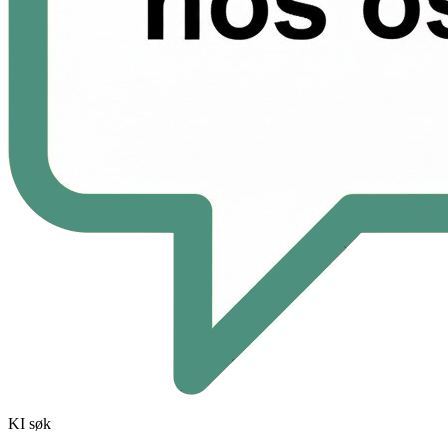
KI søk