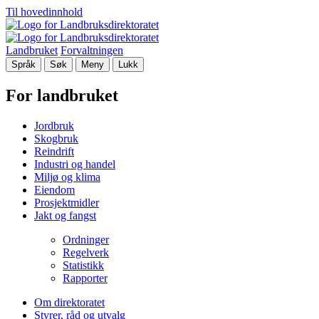
Til hovedinnhold
Landbruket
Forvaltningen
Språk
Søk
Meny
Lukk
For landbruket
Jordbruk
Skogbruk
Reindrift
Industri og handel
Miljø og klima
Eiendom
Prosjektmidler
Jakt og fangst
Ordninger
Regelverk
Statistikk
Rapporter
Om direktoratet
Styrer, råd og utvalg