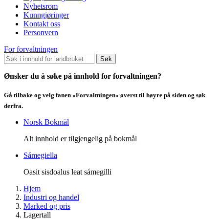
Nyhetsrom
Kunngjøringer
Kontakt oss
Personvern
For forvaltningen
Søk
Ønsker du å søke på innhold for forvaltningen?
Gå tilbake og velg fanen «Forvaltningen» øverst til høyre på siden og søk
derfra.
Norsk Bokmål
Alt innhold er tilgjengelig på bokmål
Sámegiella
Oasit sisdoalus leat sámegilli
Hjem
Industri og handel
Marked og pris
Lagertall