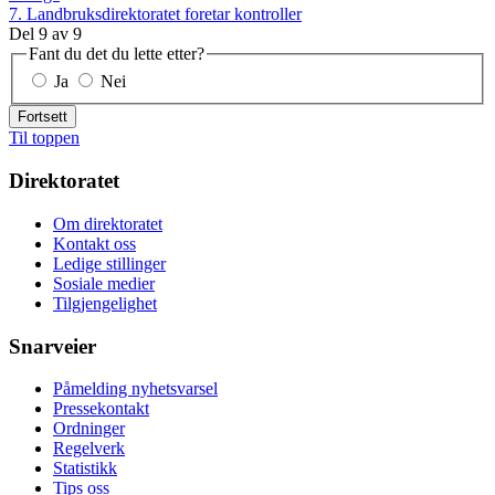
7. Landbruksdirektoratet foretar kontroller
Del
9
av
9
Fant du det du lette etter?
Ja
Nei
Fortsett
Til toppen
Direktoratet
Om direktoratet
Kontakt oss
Ledige stillinger
Sosiale medier
Tilgjengelighet
Snarveier
Påmelding nyhetsvarsel
Pressekontakt
Ordninger
Regelverk
Statistikk
Tips oss