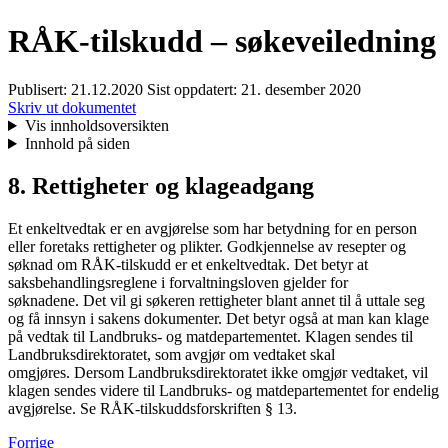
RÅK-tilskudd – søkeveiledning
Publisert:
21.12.2020
Sist oppdatert:
21. desember 2020
Skriv ut dokumentet
Vis innholdsoversikten
Innhold på siden
8. Rettigheter og klageadgang
Et enkeltvedtak er en avgjørelse som har betydning for en person
eller foretaks rettigheter og plikter. Godkjennelse av resepter og
søknad om RÅK-tilskudd er et enkeltvedtak. Det betyr at
saksbehandlingsreglene i forvaltningsloven gjelder for
søknadene. Det vil gi søkeren rettigheter blant annet til å uttale seg
og få innsyn i sakens dokumenter. Det betyr også at man kan klage
på vedtak til Landbruks- og matdepartementet. Klagen sendes til
Landbruksdirektoratet, som avgjør om vedtaket skal
omgjøres. Dersom Landbruksdirektoratet ikke omgjør vedtaket, vil
klagen sendes videre til Landbruks- og matdepartementet for endelig
avgjørelse. Se RÅK-tilskuddsforskriften § 13.
Forrige