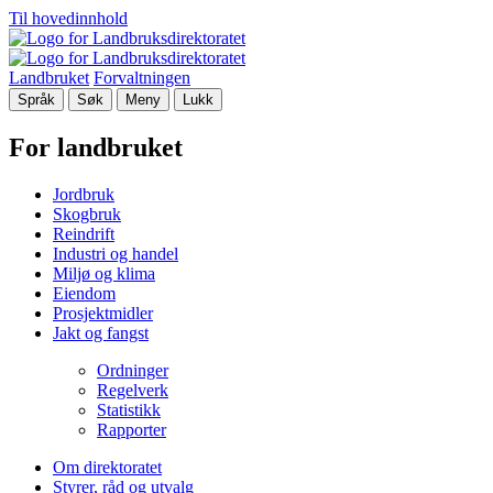
Til hovedinnhold
Landbruket
Forvaltningen
Språk
Søk
Meny
Lukk
For landbruket
Jordbruk
Skogbruk
Reindrift
Industri og handel
Miljø og klima
Eiendom
Prosjektmidler
Jakt og fangst
Ordninger
Regelverk
Statistikk
Rapporter
Om direktoratet
Styrer, råd og utvalg