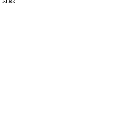
KI søk