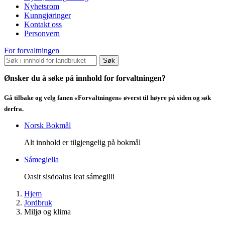
Nyhetsrom
Kunngjøringer
Kontakt oss
Personvern
For forvaltningen
Søk
Ønsker du å søke på innhold for forvaltningen?
Gå tilbake og velg fanen «Forvaltningen» øverst til høyre på siden og søk
derfra.
Norsk Bokmål
Alt innhold er tilgjengelig på bokmål
Sámegiella
Oasit sisdoalus leat sámegilli
Hjem
Jordbruk
Miljø og klima