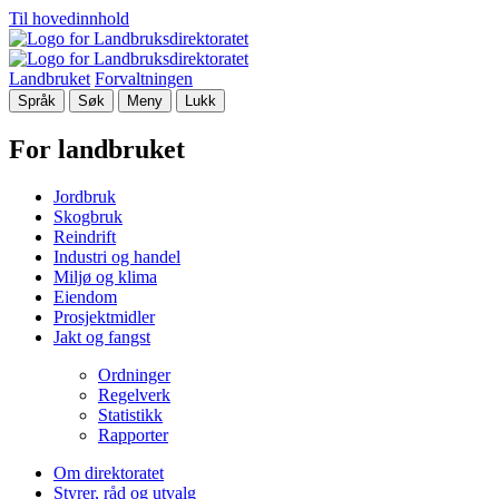
Til hovedinnhold
Landbruket
Forvaltningen
Språk
Søk
Meny
Lukk
For landbruket
Jordbruk
Skogbruk
Reindrift
Industri og handel
Miljø og klima
Eiendom
Prosjektmidler
Jakt og fangst
Ordninger
Regelverk
Statistikk
Rapporter
Om direktoratet
Styrer, råd og utvalg