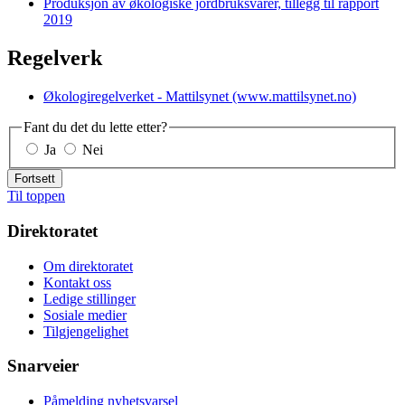
Produksjon av økologiske jordbruksvarer, tillegg til rapport
2019
Regelverk
Økologiregelverket - Mattilsynet (www.mattilsynet.no)
Fant du det du lette etter?
Ja
Nei
Fortsett
Til toppen
Direktoratet
Om direktoratet
Kontakt oss
Ledige stillinger
Sosiale medier
Tilgjengelighet
Snarveier
Påmelding nyhetsvarsel