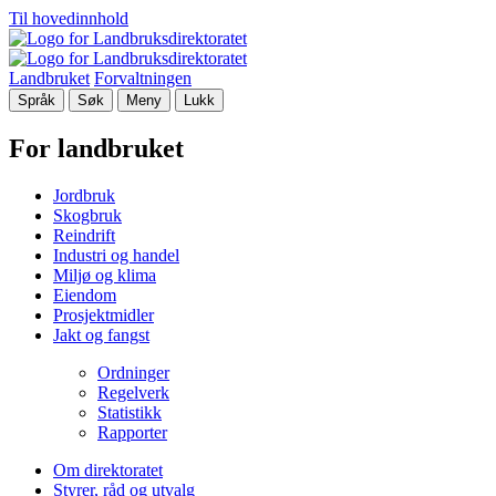
Til hovedinnhold
Landbruket
Forvaltningen
Språk
Søk
Meny
Lukk
For landbruket
Jordbruk
Skogbruk
Reindrift
Industri og handel
Miljø og klima
Eiendom
Prosjektmidler
Jakt og fangst
Ordninger
Regelverk
Statistikk
Rapporter
Om direktoratet
Styrer, råd og utvalg