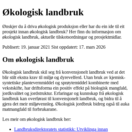
Økologisk landbruk
Ønskjer du å driva økologisk produksjon eller har du ein ide til eit
prosjekt innan økologisk landbruk? Her finn du informasjon om
økologisk landbruk, aktuelle tilskotsordningar og prosjektmidlar.
Publisert:
19. januar 2021
Sist oppdatert:
17. mars 2026
Om økologisk landbruk
Økologisk landbruk skil seg frå konvensjonelt landbruk ved at det
blir stilt ekstra krav til miljø og dyrevelferd. Utan bruk av kjemisk-
syntetiske plantevernmiddel og sprøytemiddel kombinerte med
vekstskifte, har driftsforma ein positiv effekt på biologisk mangfald,
jordkvalitet og jordstruktur. Erfaringar og kunnskap frå økologisk
landbruk kan overførast til konvensjonelt landbruk, og bidra til å
gjera det meir miljøvennleg. Økologisk jordbruk bidreg også til auka
matmangfald til forbrukarane.
Les meir om økologisk landbruk her:
Landbruksdirektoratets statistikk: Utviklinga innan