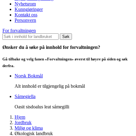
Nyhetsrom
Kunngjøringer
Kontakt oss
Personvern
For forvaltningen
Søk
Ønsker du å søke på innhold for forvaltningen?
Gå tilbake og velg fanen «Forvaltningen» øverst til høyre på siden og søk
derfra.
Norsk Bokmål
Alt innhold er tilgjengelig på bokmål
Sámegiella
Oasit sisdoalus leat sámegilli
Hjem
Jordbruk
Miljø og klima
Økologisk landbruk