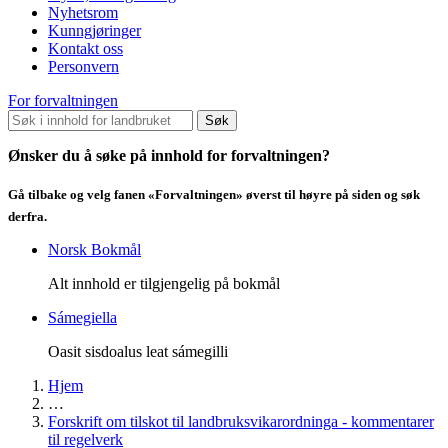
Nyhetsrom
Kunngjøringer
Kontakt oss
Personvern
For forvaltningen
Søk
Ønsker du å søke på innhold for forvaltningen?
Gå tilbake og velg fanen «Forvaltningen» øverst til høyre på siden og søk
derfra.
Norsk Bokmål
Alt innhold er tilgjengelig på bokmål
Sámegiella
Oasit sisdoalus leat sámegilli
Hjem
…
Forskrift om tilskot til landbruksvikarordninga - kommentarer
til regelverk