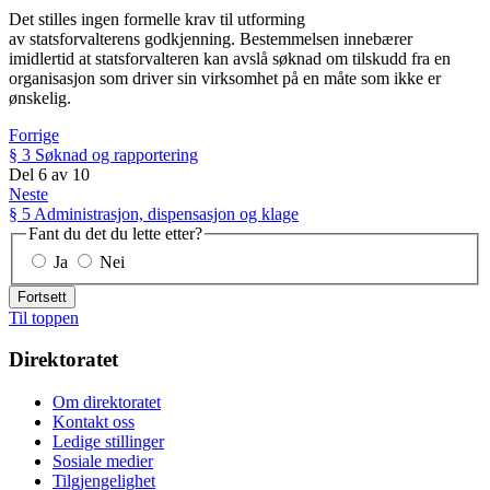
Det stilles ingen formelle krav til utforming
av statsforvalterens godkjenning. Bestemmelsen innebærer
imidlertid at statsforvalteren kan avslå søknad om tilskudd fra en
organisasjon som driver sin virksomhet på en måte som ikke er
ønskelig.
Forrige
§ 3 Søknad og rapportering
Del
6
av
10
Neste
§ 5 Administrasjon, dispensasjon og klage
Fant du det du lette etter?
Ja
Nei
Fortsett
Til toppen
Direktoratet
Om direktoratet
Kontakt oss
Ledige stillinger
Sosiale medier
Tilgjengelighet