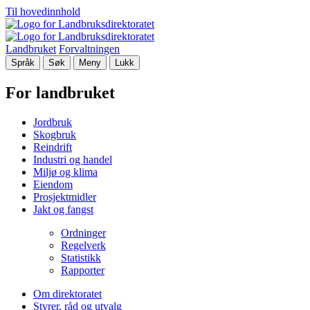
Til hovedinnhold
Landbruket
Forvaltningen
Språk
Søk
Meny
Lukk
For landbruket
Jordbruk
Skogbruk
Reindrift
Industri og handel
Miljø og klima
Eiendom
Prosjektmidler
Jakt og fangst
Ordninger
Regelverk
Statistikk
Rapporter
Om direktoratet
Styrer, råd og utvalg