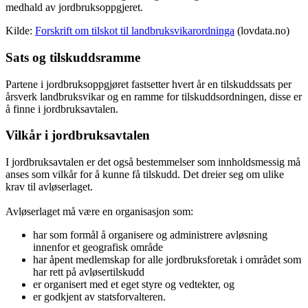
medhald av jordbruksoppgjeret.
Kilde:
Forskrift om tilskot til landbruksvikarordninga
(lovdata.no)
Sats og tilskuddsramme
Partene i jordbruksoppgjøret fastsetter hvert år en tilskuddssats per
årsverk landbruksvikar og en ramme for tilskuddsordningen, disse er
å finne i jordbruksavtalen.
Vilkår i jordbruksavtalen
I jordbruksavtalen er det også bestemmelser som innholdsmessig må
anses som vilkår for å kunne få tilskudd. Det dreier seg om ulike
krav til avløserlaget.
Avløserlaget må være en organisasjon som:
har som formål å organisere og administrere avløsning
innenfor et geografisk område
har åpent medlemskap for alle jordbruksforetak i området som
har rett på avløsertilskudd
er organisert med et eget styre og vedtekter, og
er godkjent av statsforvalteren.