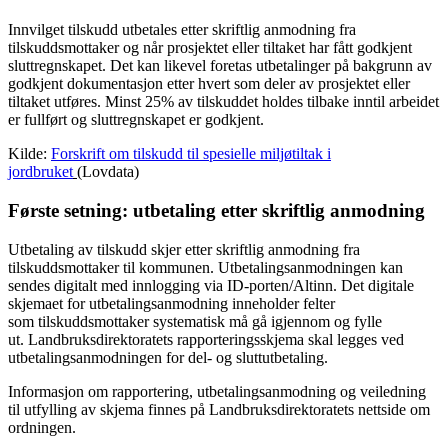
Innvilget tilskudd utbetales etter skriftlig anmodning fra
tilskuddsmottaker og når prosjektet eller tiltaket har fått godkjent
sluttregnskapet. Det kan likevel foretas utbetalinger på bakgrunn av
godkjent dokumentasjon etter hvert som deler av prosjektet eller
tiltaket utføres. Minst 25% av tilskuddet holdes tilbake inntil arbeidet
er fullført og sluttregnskapet er godkjent.
Kilde:
Forskrift om tilskudd til spesielle miljøtiltak i
jordbruket
(Lovdata)
Første setning: utbetaling etter skriftlig anmodning
Utbetaling av tilskudd skjer etter skriftlig anmodning fra
tilskuddsmottaker til kommunen. Utbetalingsanmodningen kan
sendes digitalt med innlogging via ID-porten/Altinn. Det digitale
skjemaet for utbetalingsanmodning inneholder felter
som tilskuddsmottaker systematisk må gå igjennom og fylle
ut. Landbruksdirektoratets rapporteringsskjema skal legges ved
utbetalingsanmodningen for del- og sluttutbetaling.
Informasjon om rapportering, utbetalingsanmodning og veiledning
til utfylling av skjema finnes på Landbruksdirektoratets nettside om
ordningen.