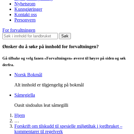
Nyhetsrom
Kunngjøringer
Kontakt oss
Personvern
For forvaltningen
Søk
Ønsker du å søke på innhold for forvaltningen?
Gå tilbake og velg fanen «Forvaltningen» øverst til høyre på siden og søk
derfra.
Norsk Bokmål
Alt innhold er tilgjengelig på bokmål
Sámegiella
Oasit sisdoalus leat sámegilli
Hjem
…
Forskrift om tilskudd til spesielle miljøtiltak i jordbruket –
kommentarer til regelverk