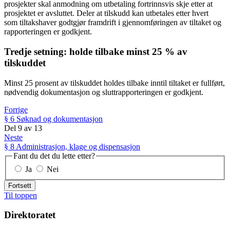
prosjekter skal anmodning om utbetaling fortrinnsvis skje etter at
prosjektet er avsluttet. Deler at tilskudd kan utbetales etter hvert
som tiltakshaver godtgjør framdrift i gjennomføringen av tiltaket og
rapporteringen er godkjent.
Tredje setning: holde tilbake minst 25 % av
tilskuddet
Minst 25 prosent av tilskuddet holdes tilbake inntil tiltaket er fullført,
nødvendig dokumentasjon og sluttrapporteringen er godkjent.
Forrige
§ 6 Søknad og dokumentasjon
Del
9
av
13
Neste
§ 8 Administrasjon, klage og dispensasjon
Fant du det du lette etter?
Ja
Nei
Fortsett
Til toppen
Direktoratet