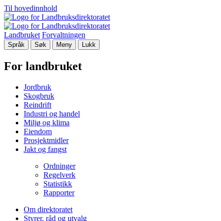
Til hovedinnhold
Landbruket
Forvaltningen
Språk
Søk
Meny
Lukk
For landbruket
Jordbruk
Skogbruk
Reindrift
Industri og handel
Miljø og klima
Eiendom
Prosjektmidler
Jakt og fangst
Ordninger
Regelverk
Statistikk
Rapporter
Om direktoratet
Styrer, råd og utvalg