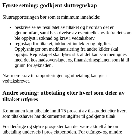
Første setning: godkjent sluttregnskap
Sluttrapporteringen bør som et minimum inneholde:
beskrivelse av resultatet av tiltaket og hvordan det er
gjennomført, samt beskrivelse av eventuelle avvik fra det som
ble opplyst i søknad og krav i vedtaksbrev.
regnskap for tiltaket, inkludert inntekter og utgifter.
Opplysninger om medfinansiering fra andre kilder skal
oppgis. Regnskapet skal føres slik at det kan sammenlignes
med det kostnadsoverslaget og finansieringsplanen som lå til
grunn for søknaden.
Nærmere krav til rapporteringen og utbetaling kan gis i
vedtaksbrevet.
Andre setning: utbetaling etter hvert som deler av
tiltaket utføres
Kommunen kan utbetale inntil 75 prosent av tilskuddet etter hvert
som tiltakshaver har dokumentert utgifter til godkjente tiltak.
For flerårige og større prosjekter kan det være aktuelt å be om
utbetaling underveis i prosjektperioden. For ettårige- og mindre