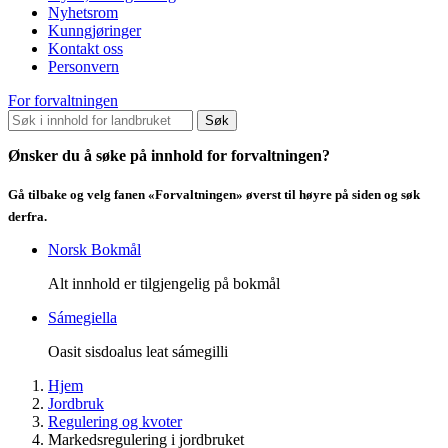
Nyhetsrom
Kunngjøringer
Kontakt oss
Personvern
For forvaltningen
Søk
Ønsker du å søke på innhold for forvaltningen?
Gå tilbake og velg fanen «Forvaltningen» øverst til høyre på siden og søk
derfra.
Norsk Bokmål
Alt innhold er tilgjengelig på bokmål
Sámegiella
Oasit sisdoalus leat sámegilli
Hjem
Jordbruk
Regulering og kvoter
Markedsregulering i jordbruket