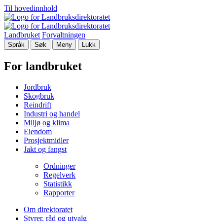
Til hovedinnhold
Landbruket
Forvaltningen
Språk
Søk
Meny
Lukk
For landbruket
Jordbruk
Skogbruk
Reindrift
Industri og handel
Miljø og klima
Eiendom
Prosjektmidler
Jakt og fangst
Ordninger
Regelverk
Statistikk
Rapporter
Om direktoratet
Styrer, råd og utvalg