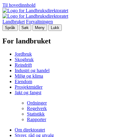
Til hovedinnhold
Landbruket
Forvaltningen
Språk
Søk
Meny
Lukk
For landbruket
Jordbruk
Skogbruk
Reindrift
Industri og handel
Miljø og klima
Eiendom
Prosjektmidler
Jakt og fangst
Ordninger
Regelverk
Statistikk
Rapporter
Om direktoratet
Styrer, råd og utvalg