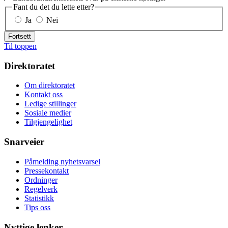
Fant du det du lette etter?
Ja
Nei
Fortsett
Til toppen
Direktoratet
Om direktoratet
Kontakt oss
Ledige stillinger
Sosiale medier
Tilgjengelighet
Snarveier
Påmelding nyhetsvarsel
Pressekontakt
Ordninger
Regelverk
Statistikk
Tips oss
Nyttige lenker