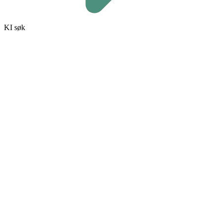
KI søk