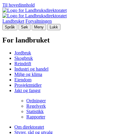
Til hovedinnhold
Landbruket
Forvaltningen
Språk
Søk
Meny
Lukk
For landbruket
Jordbruk
Skogbruk
Reindrift
Industri og handel
Miljø og klima
Eiendom
Prosjektmidler
Jakt og fangst
Ordninger
Regelverk
Statistikk
Rapporter
Om direktoratet
Styrer, råd og utvalg