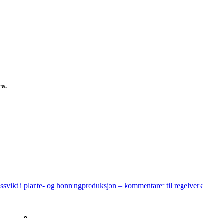
fra.
nssvikt i plante- og honningproduksjon – kommentarer til regelverk