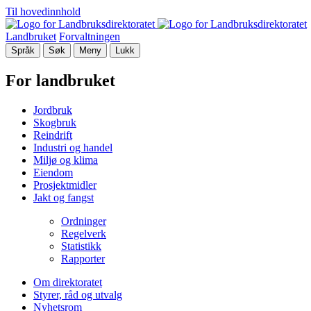
Til hovedinnhold
Landbruket
Forvaltningen
Språk
Søk
Meny
Lukk
For landbruket
Jordbruk
Skogbruk
Reindrift
Industri og handel
Miljø og klima
Eiendom
Prosjektmidler
Jakt og fangst
Ordninger
Regelverk
Statistikk
Rapporter
Om direktoratet
Styrer, råd og utvalg
Nyhetsrom