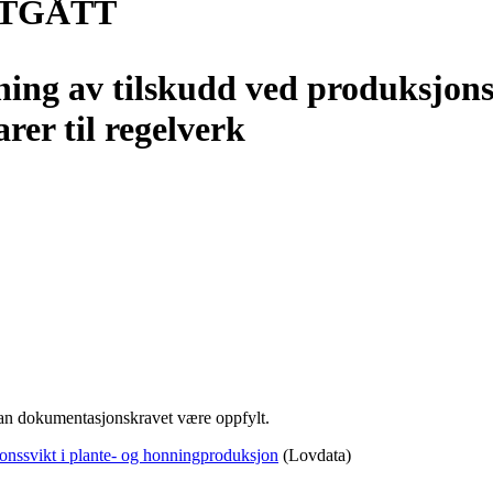
 UTGÅTT
ning av tilskudd ved produksjonss
er til regelverk
kan dokumentasjonskravet være oppfylt.
jonssvikt i plante- og honningproduksjon
(Lovdata)