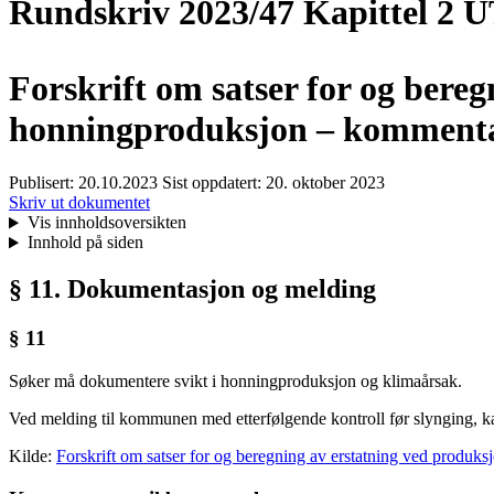
Rundskriv 2023/47 Kapittel 2
Forskrift om satser for og bereg
honningproduksjon – kommentar
Publisert:
20.10.2023
Sist oppdatert:
20. oktober 2023
Skriv ut dokumentet
Vis innholdsoversikten
Innhold på siden
§ 11. Dokumentasjon og melding
§ 11
Søker må dokumentere svikt i honningproduksjon og klimaårsak.
Ved melding til kommunen med etterfølgende kontroll før slynging, 
Kilde:
Forskrift om satser for og beregning av erstatning ved produks