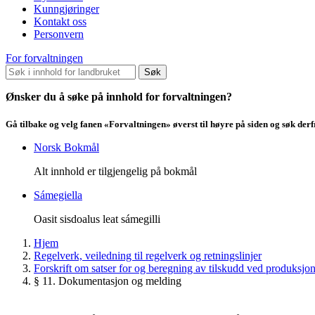
Kunngjøringer
Kontakt oss
Personvern
For forvaltningen
Søk
Ønsker du å søke på innhold for forvaltningen?
Gå tilbake og velg fanen «Forvaltningen» øverst til høyre på siden og søk der
Norsk Bokmål
Alt innhold er tilgjengelig på bokmål
Sámegiella
Oasit sisdoalus leat sámegilli
Hjem
Regelverk, veiledning til regelverk og retningslinjer
Forskrift om satser for og beregning av tilskudd ved produksjo
§ 11. Dokumentasjon og melding