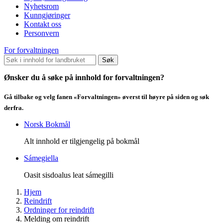
Nyhetsrom
Kunngjøringer
Kontakt oss
Personvern
For forvaltningen
Søk
Ønsker du å søke på innhold for forvaltningen?
Gå tilbake og velg fanen «Forvaltningen» øverst til høyre på siden og søk
derfra.
Norsk Bokmål
Alt innhold er tilgjengelig på bokmål
Sámegiella
Oasit sisdoalus leat sámegilli
Hjem
Reindrift
Ordninger for reindrift
Melding om reindrift