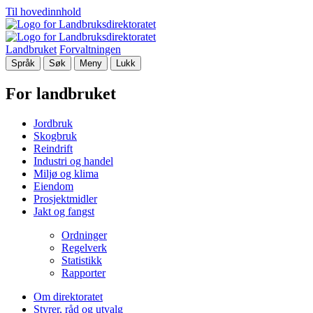
Til hovedinnhold
Landbruket
Forvaltningen
Språk
Søk
Meny
Lukk
For landbruket
Jordbruk
Skogbruk
Reindrift
Industri og handel
Miljø og klima
Eiendom
Prosjektmidler
Jakt og fangst
Ordninger
Regelverk
Statistikk
Rapporter
Om direktoratet
Styrer, råd og utvalg