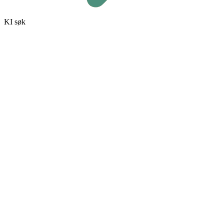
KI søk