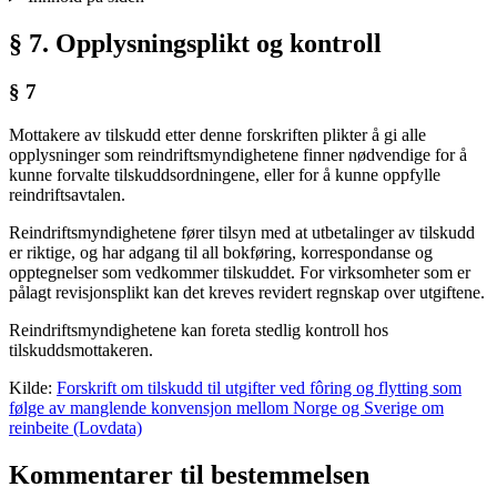
§ 7. Opplysningsplikt og kontroll
§ 7
Mottakere av tilskudd etter denne forskriften plikter å gi alle
opplysninger som reindriftsmyndighetene finner nødvendige for å
kunne forvalte tilskuddsordningene, eller for å kunne oppfylle
reindriftsavtalen.
Reindriftsmyndighetene fører tilsyn med at utbetalinger av tilskudd
er riktige, og har adgang til all bokføring, korrespondanse og
opptegnelser som vedkommer tilskuddet. For virksomheter som er
pålagt revisjonsplikt kan det kreves revidert regnskap over utgiftene.
Reindriftsmyndighetene kan foreta stedlig kontroll hos
tilskuddsmottakeren.
Kilde:
Forskrift om tilskudd til utgifter ved fôring og flytting som
følge av manglende konvensjon mellom Norge og Sverige om
reinbeite (Lovdata)
Kommentarer til bestemmelsen