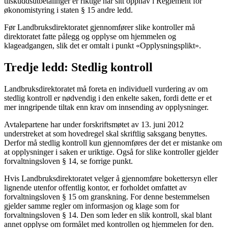
tilskuddsutbetalinger er riktige har sitt opphav i Reglement for
økonomistyring i staten § 15 andre ledd.
Før Landbruksdirektoratet gjennomfører slike kontroller må
direktoratet fatte pålegg og opplyse om hjemmelen og
klageadgangen, slik det er omtalt i punkt «Opplysningsplikt».
Tredje ledd: Stedlig kontroll
Landbruksdirektoratet må foreta en individuell vurdering av om
stedlig kontroll er nødvendig i den enkelte saken, fordi dette er et
mer inngripende tiltak enn krav om innsending av opplysninger.
Avtalepartene har under forskriftsmøtet av 13. juni 2012
understreket at som hovedregel skal skriftlig saksgang benyttes.
Derfor må stedlig kontroll kun gjennomføres der det er mistanke om
at opplysninger i saken er uriktige. Også for slike kontroller gjelder
forvaltningsloven § 14, se forrige punkt.
Hvis Landbruksdirektoratet velger å gjennomføre bokettersyn eller
lignende utenfor offentlig kontor, er forholdet omfattet av
forvaltningsloven § 15 om granskning. For denne bestemmelsen
gjelder samme regler om informasjon og klage som for
forvaltningsloven § 14. Den som leder en slik kontroll, skal blant
annet opplyse om formålet med kontrollen og hjemmelen for den.