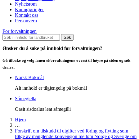
Nyhetsrom
Kunngjøringer
Kontakt oss
Personvern
For forvaltningen
Søk
Ønsker du å søke på innhold for forvaltningen?
Gå tilbake og velg fanen «Forvaltningen» øverst til høyre på siden og søk
derfra.
Norsk Bokmål
Alt innhold er tilgjengelig på bokmål
Sámegiella
Oasit sisdoalus leat sámegilli
Hjem
…
Forskrift om tilskudd til utgifter ved fôring og flytting som
følge av manglende konvensjon mellom Norge og Sverige om