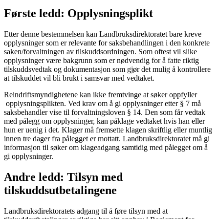
Første ledd: Opplysningsplikt
Etter denne bestemmelsen kan Landbruksdirektoratet bare kreve
opplysninger som er relevante for saksbehandlingen i den konkrete
saken/forvaltningen av tilskuddsordningen. Som oftest vil slike
opplysninger være bakgrunn som er nødvendig for å fatte riktig
tilskuddsvedtak og dokumentasjon som gjør det mulig å kontrollere
at tilskuddet vil bli brukt i samsvar med vedtaket.
Reindriftsmyndighetene kan ikke fremtvinge at søker oppfyller
opplysningsplikten. Ved krav om å gi opplysninger etter § 7 må
saksbehandler vise til forvaltningsloven § 14. Den som får vedtak
med pålegg om opplysninger, kan påklage vedtaket hvis han eller
hun er uenig i det. Klager må fremsette klagen skriftlig eller muntlig
innen tre dager fra pålegget er mottatt. Landbruksdirektoratet må gi
informasjon til søker om klageadgang samtidig med pålegget om å
gi opplysninger.
Andre ledd: Tilsyn med
tilskuddsutbetalingene
Landbruksdirektoratets adgang til å føre tilsyn med at