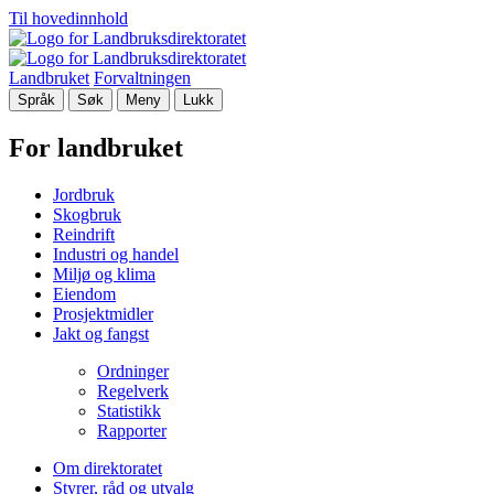
Til hovedinnhold
Landbruket
Forvaltningen
Språk
Søk
Meny
Lukk
For landbruket
Jordbruk
Skogbruk
Reindrift
Industri og handel
Miljø og klima
Eiendom
Prosjektmidler
Jakt og fangst
Ordninger
Regelverk
Statistikk
Rapporter
Om direktoratet
Styrer, råd og utvalg