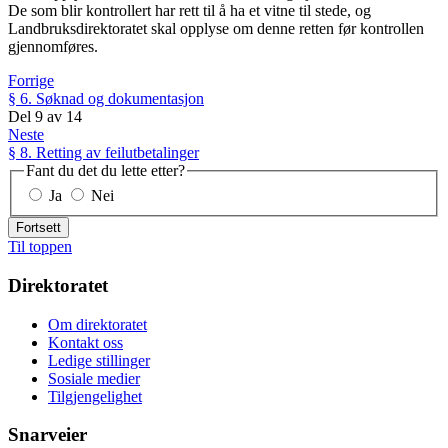
De som blir kontrollert har rett til å ha et vitne til stede, og
Landbruksdirektoratet skal opplyse om denne retten før kontrollen
gjennomføres.
Forrige
§ 6. Søknad og dokumentasjon
Del
9
av
14
Neste
§ 8. Retting av feilutbetalinger
Fant du det du lette etter?
Ja
Nei
Fortsett
Til toppen
Direktoratet
Om direktoratet
Kontakt oss
Ledige stillinger
Sosiale medier
Tilgjengelighet
Snarveier