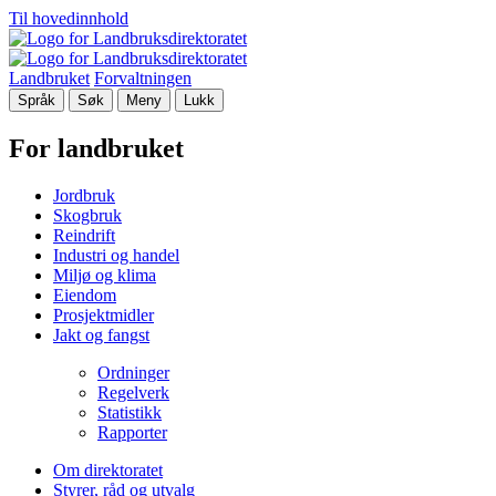
Til hovedinnhold
Landbruket
Forvaltningen
Språk
Søk
Meny
Lukk
For landbruket
Jordbruk
Skogbruk
Reindrift
Industri og handel
Miljø og klima
Eiendom
Prosjektmidler
Jakt og fangst
Ordninger
Regelverk
Statistikk
Rapporter
Om direktoratet
Styrer, råd og utvalg