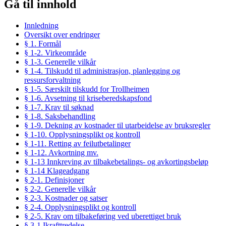
Gå til innhold
Innledning
Oversikt over endringer
§ 1. Formål
§ 1-2. Virkeområde
§ 1-3. Generelle vilkår
§ 1-4. Tilskudd til administrasjon, planlegging og
ressursforvaltning
§ 1-5. Særskilt tilskudd for Trollheimen
§ 1-6. Avsetning til kriseberedskapsfond
§ 1-7. Krav til søknad
§ 1-8. Saksbehandling
§ 1-9. Dekning av kostnader til utarbeidelse av bruksregler
§ 1-10. Opplysningsplikt og kontroll
§ 1-11. Retting av feilutbetalinger
§ 1-12. Avkortning mv.
§ 1-13 Innkreving av tilbakebetalings- og avkortingsbeløp
§ 1-14 Klageadgang
§ 2-1. Definisjoner
§ 2-2. Generelle vilkår
§ 2-3. Kostnader og satser
§ 2-4. Opplysningsplikt og kontroll
§ 2-5. Krav om tilbakeføring ved uberettiget bruk
§ 3-1 Ikrafttredelse