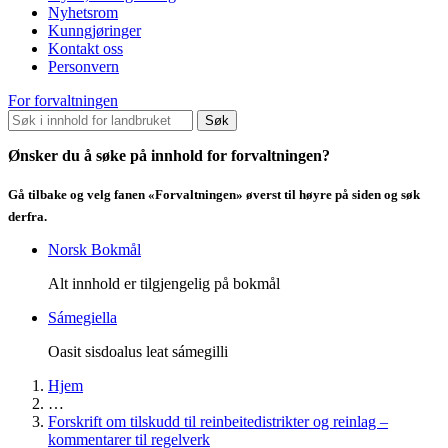
Nyhetsrom
Kunngjøringer
Kontakt oss
Personvern
For forvaltningen
Søk
Ønsker du å søke på innhold for forvaltningen?
Gå tilbake og velg fanen «Forvaltningen» øverst til høyre på siden og søk
derfra.
Norsk Bokmål
Alt innhold er tilgjengelig på bokmål
Sámegiella
Oasit sisdoalus leat sámegilli
Hjem
…
Forskrift om tilskudd til reinbeitedistrikter og reinlag –
kommentarer til regelverk