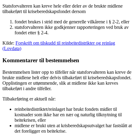
Statsforvalteren kan kreve hele eller deler av de brukte midlene
tilbakeført til kriseberedskapsfondet dersom
fondet brukes i strid med de generelle vilkårene i § 2-2, eller
statsforvalteren ikke godkjenner rapporteringen ved bruk av
fondet etter § 2-4.
Kilde:
Forskrift om tilskudd til reinbeitedistrikter og reinlag
(Lovdata)
Kommentarer til bestemmelsen
Bestemmelsen lister opp to tilfeller når statsforvalteren kan kreve de
brukte midlene helt eller delvis tilbakeført til kriseberedskapsfondet.
Opplistingen er uttømmende, slik at midlene ikke kan kreves
tilbakeført i andre tilfeller.
Tilbakeføring er aktuell når:
reinbeitedistriktet/reinlaget har brukt fondets midler til
kostnader som ikke har en nær og naturlig tilknytning til
beitekrisen, eller
midlene er brukt uten at krisberedskapsutvalget har fastslått at
det foreligger en beitekrise.