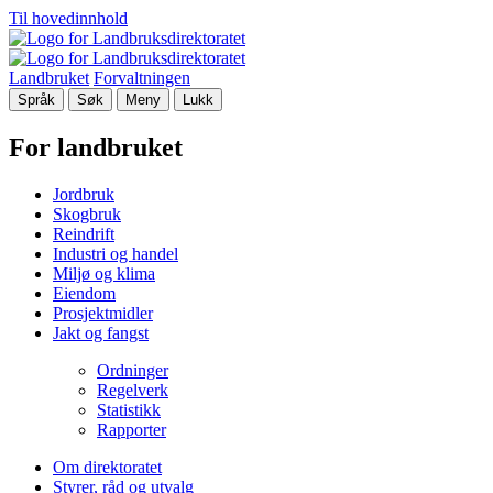
Til hovedinnhold
Landbruket
Forvaltningen
Språk
Søk
Meny
Lukk
For landbruket
Jordbruk
Skogbruk
Reindrift
Industri og handel
Miljø og klima
Eiendom
Prosjektmidler
Jakt og fangst
Ordninger
Regelverk
Statistikk
Rapporter
Om direktoratet
Styrer, råd og utvalg