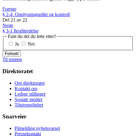
Forrige
§ 2-4. Opplysningsplikt og kontroll
Del
21
av
22
Neste
§ 3-1 Ikrafttredelse
Fant du det du lette etter?
Ja
Nei
Fortsett
Til toppen
Direktoratet
Om direktoratet
Kontakt oss
Ledige stillinger
Sosiale medier
Tilgjengelighet
Snarveier
Påmelding nyhetsvarsel
Pressekontakt