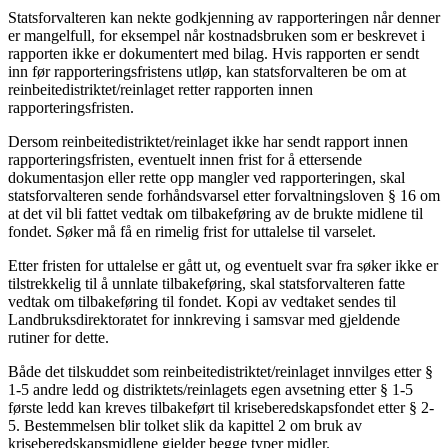
Statsforvalteren kan nekte godkjenning av rapporteringen når denner
er mangelfull, for eksempel når kostnadsbruken som er beskrevet i
rapporten ikke er dokumentert med bilag. Hvis rapporten er sendt
inn før rapporteringsfristens utløp, kan statsforvalteren be om at
reinbeitedistriktet/reinlaget retter rapporten innen
rapporteringsfristen.
Dersom reinbeitedistriktet/reinlaget ikke har sendt rapport innen
rapporteringsfristen, eventuelt innen frist for å ettersende
dokumentasjon eller rette opp mangler ved rapporteringen, skal
statsforvalteren sende forhåndsvarsel etter forvaltningsloven § 16 om
at det vil bli fattet vedtak om tilbakeføring av de brukte midlene til
fondet. Søker må få en rimelig frist for uttalelse til varselet.
Etter fristen for uttalelse er gått ut, og eventuelt svar fra søker ikke er
tilstrekkelig til å unnlate tilbakeføring, skal statsforvalteren fatte
vedtak om tilbakeføring til fondet. Kopi av vedtaket sendes til
Landbruksdirektoratet for innkreving i samsvar med gjeldende
rutiner for dette.
Både det tilskuddet som reinbeitedistriktet/reinlaget innvilges etter §
1-5 andre ledd og distriktets/reinlagets egen avsetning etter § 1-5
første ledd kan kreves tilbakeført til kriseberedskapsfondet etter § 2-
5. Bestemmelsen blir tolket slik da kapittel 2 om bruk av
kriseberedskapsmidlene gjelder begge typer midler.