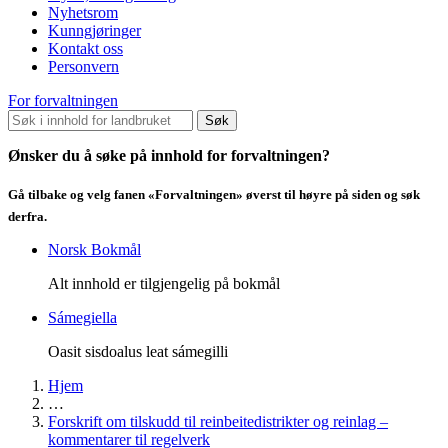
Nyhetsrom
Kunngjøringer
Kontakt oss
Personvern
For forvaltningen
Søk
Ønsker du å søke på innhold for forvaltningen?
Gå tilbake og velg fanen «Forvaltningen» øverst til høyre på siden og søk
derfra.
Norsk Bokmål
Alt innhold er tilgjengelig på bokmål
Sámegiella
Oasit sisdoalus leat sámegilli
Hjem
…
Forskrift om tilskudd til reinbeitedistrikter og reinlag –
kommentarer til regelverk