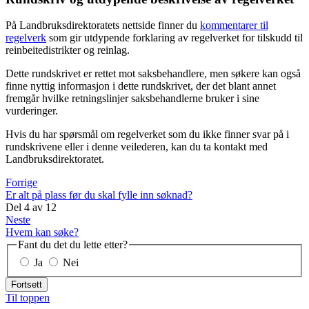
På Landbruksdirektoratets nettside finner du
kommentarer til
regelverk
som gir utdypende forklaring av regelverket for tilskudd til
reinbeitedistrikter og reinlag.
Dette rundskrivet er rettet mot saksbehandlere, men søkere kan også
finne nyttig informasjon i dette rundskrivet, der det blant annet
fremgår hvilke retningslinjer saksbehandlerne bruker i sine
vurderinger.
Hvis du har spørsmål om regelverket som du ikke finner svar på i
rundskrivene eller i denne veilederen, kan du ta kontakt med
Landbruksdirektoratet.
Forrige
Er alt på plass før du skal fylle inn søknad?
Del
4
av
12
Neste
Hvem kan søke?
Fant du det du lette etter?
Ja
Nei
Fortsett
Til toppen