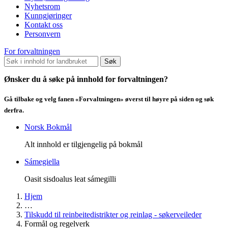
Nyhetsrom
Kunngjøringer
Kontakt oss
Personvern
For forvaltningen
Søk
Ønsker du å søke på innhold for forvaltningen?
Gå tilbake og velg fanen «Forvaltningen» øverst til høyre på siden og søk
derfra.
Norsk Bokmål
Alt innhold er tilgjengelig på bokmål
Sámegiella
Oasit sisdoalus leat sámegilli
Hjem
…
Tilskudd til reinbeitedistrikter og reinlag - søkerveileder
Formål og regelverk