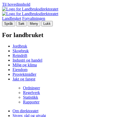
Til hovedinnhold
Landbruket
Forvaltningen
Språk
Søk
Meny
Lukk
For landbruket
Jordbruk
Skogbruk
Reindrift
Industri og handel
Miljø og klima
Eiendom
Prosjektmidler
Jakt og fangst
Ordninger
Regelverk
Statistikk
Rapporter
Om direktoratet
Styrer, råd og utvalg