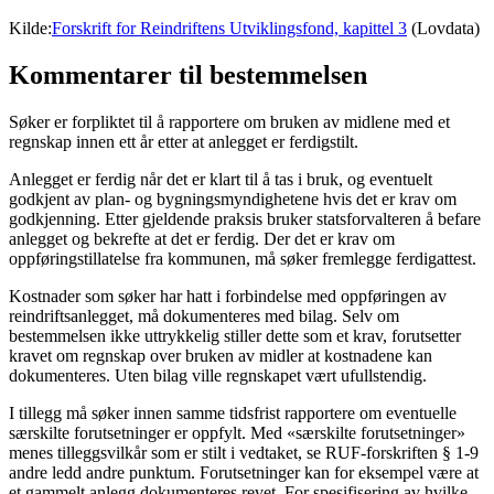
Kilde:
Forskrift for Reindriftens Utviklingsfond, kapittel 3
(Lovdata)
Kommentarer til bestemmelsen
Søker er forpliktet til å rapportere om bruken av midlene med et
regnskap innen ett år etter at anlegget er ferdigstilt.
Anlegget er ferdig når det er klart til å tas i bruk, og eventuelt
godkjent av plan- og bygningsmyndighetene hvis det er krav om
godkjenning. Etter gjeldende praksis bruker statsforvalteren å befare
anlegget og bekrefte at det er ferdig. Der det er krav om
oppføringstillatelse fra kommunen, må søker fremlegge ferdigattest.
Kostnader som søker har hatt i forbindelse med oppføringen av
reindriftsanlegget, må dokumenteres med bilag. Selv om
bestemmelsen ikke uttrykkelig stiller dette som et krav, forutsetter
kravet om regnskap over bruken av midler at kostnadene kan
dokumenteres. Uten bilag ville regnskapet vært ufullstendig.
I tillegg må søker innen samme tidsfrist rapportere om eventuelle
særskilte forutsetninger er oppfylt. Med «særskilte forutsetninger»
menes tilleggsvilkår som er stilt i vedtaket, se RUF-forskriften § 1-9
andre ledd andre punktum. Forutsetninger kan for eksempel være at
et gammelt anlegg dokumenteres revet. For spesifisering av hvilke