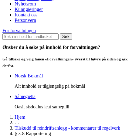
Nyhetsrom
Kunngjøringer
Kontakt oss
Personvern
For forvaltningen
Søk
Ønsker du å søke på innhold for forvaltningen?
Gå tilbake og velg fanen «Forvaltningen» øverst til høyre på siden og søk
derfra.
Norsk Bokmål
Alt innhold er tilgjengelig på bokmål
Sámegiella
Oasit sisdoalus leat sámegilli
Hjem
…
Tilskudd til reindriftsanlegg - kommentarer til regelverk
§ 3-8 Rapportering