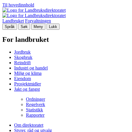
Til hovedinnhold
Landbruket
Forvaltningen
Språk
Søk
Meny
Lukk
For landbruket
Jordbruk
Skogbruk
Reindrift
Industri og handel
Miljø og klima
Eiendom
Prosjektmidler
Jakt og fangst
Ordninger
Regelverk
Statistikk
Rapporter
Om direktoratet
Styrer, råd og utvalg