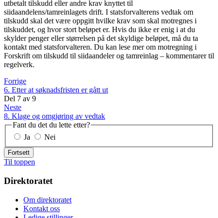
utbetalt tilskudd eller andre krav knyttet til
siidaandelens/tamreinlagets drift. I statsforvalterens vedtak om
tilskudd skal det være oppgitt hvilke krav som skal motregnes i
tilskuddet, og hvor stort beløpet er. Hvis du ikke er enig i at du
skylder penger eller størrelsen på det skyldige beløpet, må du ta
kontakt med statsforvalteren. Du kan lese mer om motregning i
Forskrift om tilskudd til siidaandeler og tamreinlag – kommentarer til
regelverk.
Forrige
6. Etter at søknadsfristen er gått ut
Del
7
av
9
Neste
8. Klage og omgjøring av vedtak
Fant du det du lette etter?
Ja
Nei
Fortsett
Til toppen
Direktoratet
Om direktoratet
Kontakt oss
Ledige stillinger