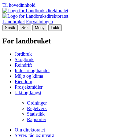
Til hovedinnhold
Landbruket
Forvaltningen
Språk
Søk
Meny
Lukk
For landbruket
Jordbruk
Skogbruk
Reindrift
Industri og handel
Miljø og klima
Eiendom
Prosjektmidler
Jakt og fangst
Ordninger
Regelverk
Statistikk
Rapporter
Om direktoratet
Styrer, råd og utvalg