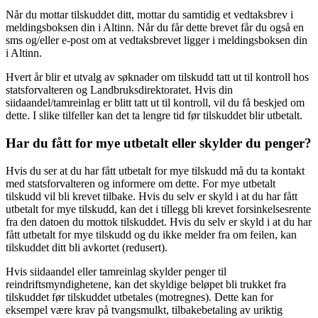
Når du mottar tilskuddet ditt, mottar du samtidig et vedtaksbrev i
meldingsboksen din i Altinn. Når du får dette brevet får du også en
sms og/eller e-post om at vedtaksbrevet ligger i meldingsboksen din
i Altinn.
Hvert år blir et utvalg av søknader om tilskudd tatt ut til kontroll hos
statsforvalteren og Landbruksdirektoratet. Hvis din
siidaandel/tamreinlag er blitt tatt ut til kontroll, vil du få beskjed om
dette. I slike tilfeller kan det ta lengre tid før tilskuddet blir utbetalt.
Har du fått for mye utbetalt eller skylder du penger?
Hvis du ser at du har fått utbetalt for mye tilskudd må du ta kontakt
med statsforvalteren og informere om dette. For mye utbetalt
tilskudd vil bli krevet tilbake. Hvis du selv er skyld i at du har fått
utbetalt for mye tilskudd, kan det i tillegg bli krevet forsinkelsesrente
fra den datoen du mottok tilskuddet. Hvis du selv er skyld i at du har
fått utbetalt for mye tilskudd og du ikke melder fra om feilen, kan
tilskuddet ditt bli avkortet (redusert).
Hvis siidaandel eller tamreinlag skylder penger til
reindriftsmyndighetene, kan det skyldige beløpet bli trukket fra
tilskuddet før tilskuddet utbetales (motregnes). Dette kan for
eksempel være krav på tvangsmulkt, tilbakebetaling av uriktig