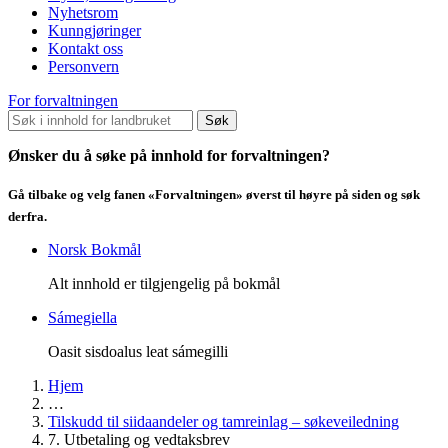
Nyhetsrom
Kunngjøringer
Kontakt oss
Personvern
For forvaltningen
Søk
Ønsker du å søke på innhold for forvaltningen?
Gå tilbake og velg fanen «Forvaltningen» øverst til høyre på siden og søk
derfra.
Norsk Bokmål
Alt innhold er tilgjengelig på bokmål
Sámegiella
Oasit sisdoalus leat sámegilli
Hjem
…
Tilskudd til siidaandeler og tamreinlag – søkeveiledning
7. Utbetaling og vedtaksbrev