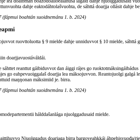
e lea doaibman boazodoalloealáhusa lágaid dahje njuolggadusaid vuostá,
ttunvuohta dahje eaktodáhtolašvuohta, de sáhttá doarjja ollásit dahje b
7 (fápmui boahtán suoidnemánu 1. b. 2024)
deapmi
uvvot ruovttoluotta § 9 mielde dahje unniduvvot § 10 mielde, sáhttá g
iin doarjjavuostáváldái.
e sáhttet reanttut gáibiduvvot dan áiggi rájes go ruoktotmáksingáibádus
 rájes go eahpevuoiggalaš doarjja lea máksojuvvon. Reantojuolgi galgá 
nttuid maŋŋonan máksimiid je. birra.
7 (fápmui boahtán suoidnemánu 1. b. 2024)
ebmodepartementii hálddašanlága njuolggadusaid mielde.
ittihuvvo Njuolggadus doarjaga birra bargoveahkkái áhpehisvuođa/ri