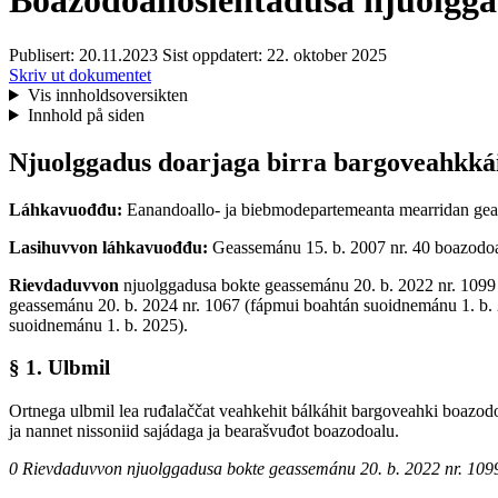
Boazodoallošiehtadusa njuolgg
Publisert:
20.11.2023
Sist oppdatert:
22. oktober 2025
Skriv ut dokumentet
Vis innholdsoversikten
Innhold på siden
Njuolggadus doarjaga birra bargoveahkká
Láhkavuođđu:
Eanandoallo- ja biebmodepartemeanta mearridan geas
Lasihuvvon láhkavuođđu:
Geassemánu 15. b. 2007 nr. 40 boazodoal
Rievdaduvvon
njuolggadusa bokte geassemánu 20. b. 2022 nr. 1099 
geassemánu 20. b. 2024 nr. 1067 (fápmui boahtán suoidnemánu 1. b. 
suoidnemánu 1. b. 2025).
§ 1. Ulbmil
Ortnega ulbmil lea ruđalaččat veahkehit bálkáhit bargoveahki boazo
ja nannet nissoniid sajádaga ja bearašvuđot boazodoalu.
0 Rievdaduvvon njuolggadusa bokte geassemánu 20. b. 2022 nr. 109