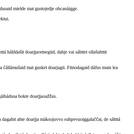
dusaid mielde mat gustojedje ohcanáigge.
ktui.
 hálddašit doarjjaortnegiid, dahje vai sáhttet ollašuhttit
 ja čállámušaid mat gusket doarjagii. Fitnodagaid dáfus main lea
áibádusa bokte doarjjaoažžus.
án dagahit ahte doarjja máksojuvvo eahpevuoiggalaččat, de sáhttá