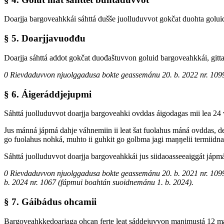
Doarjja bargoveahkkái sáhttá dušše juolluduvvot gokčat duohta golui
§ 5. Doarjjavuođđu
Doarjja sáhttá addot gokčat duođaštuvvon goluid bargoveahkkái, git
0 Rievdaduvvon njuolggadusa bokte geassemánu 20. b. 2022 nr. 109
§ 6. Áigeráddjejupmi
Sáhttá juolluduvvot doarjja bargoveahki ovddas áigodagas mii lea 2
Jus mánná jápmá dahje váhnemiin ii leat šat fuolahus máná ovddas, d
go fuolahus nohká, muhto ii guhkit go golbma jagi maŋŋelii termiid
Sáhttá juolluduvvot doarjja bargoveahkkái jus siidaoasseeaiggát jápm
0 Rievdaduvvon njuolggadusa bokte geassemánu 20. b. 2021 nr. 109
b. 2024 nr. 1067 (fápmui boahtán suoidnemánu 1. b. 2024).
§ 7. Gáibádus ohcamii
Bargoveahkkedoarjaga ohcan ferte leat sáddejuvvon maŋimustá 12 