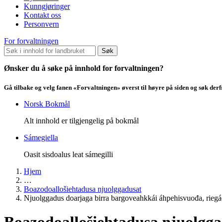
Kunngjøringer
Kontakt oss
Personvern
For forvaltningen
Søk
Ønsker du å søke på innhold for forvaltningen?
Gå tilbake og velg fanen «Forvaltningen» øverst til høyre på siden og søk der
Norsk Bokmål
Alt innhold er tilgjengelig på bokmål
Sámegiella
Oasit sisdoalus leat sámegilli
Hjem
…
Boazodoallošiehtadusa njuolggadusat
Njuolggadus doarjaga birra bargoveahkkái áhpehisvuođa, rieg