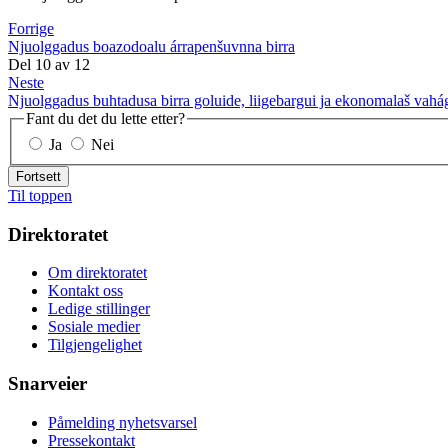
Forrige
Njuolggadus boazodoalu árrapenšuvnna birra
Del
10
av
12
Neste
Njuolggadus buhtadusa birra goluide, liigebargui ja ekonomalaš vahág
Fant du det du lette etter?
Ja
Nei
Fortsett
Til toppen
Direktoratet
Om direktoratet
Kontakt oss
Ledige stillinger
Sosiale medier
Tilgjengelighet
Snarveier
Påmelding nyhetsvarsel
Pressekontakt