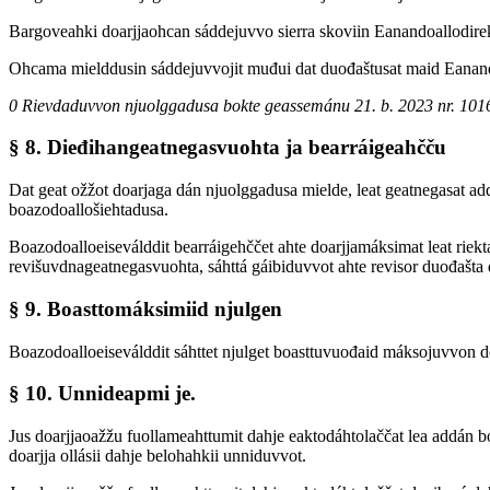
Bargoveahki doarjjaohcan sáddejuvvo sierra skoviin Eanandoallodirek
Ohcama mielddusin sáddejuvvojit muđui dat duođaštusat maid Eanando
0 Rievdaduvvon njuolggadusa bokte geassemánu 21. b. 2023 nr. 101
§ 8. Dieđihangeatnegasvuohta ja bearráigeahčču
Dat geat ožžot doarjaga dán njuolggadusa mielde, leat geatnegasat addit
boazodoallošiehtadusa.
Boazodoalloeiseválddit bearráigehččet ahte doarjjamáksimat leat riekta
revišuvdnageatnegasvuohta, sáhttá gáibiduvvot ahte revisor duođašta 
§ 9. Boasttomáksimiid njulgen
Boazodoalloeiseválddit sáhttet njulget boasttuvuođaid máksojuvvon 
§ 10. Unnideapmi je.
Jus doarjjaoažžu fuollameahttumit dahje eaktodáhtolaččat lea addán bo
doarjja ollásii dahje belohahkii unniduvvot.