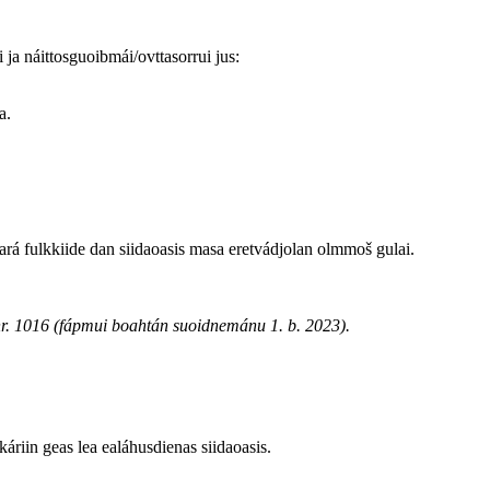
ja náittosguoibmái/ovttasorrui jus:
a.
eará fulkkiide dan siidaoasis masa eretvádjolan olmmoš gulai.
r. 1016 (fápmui boahtán suoidnemánu 1. b. 2023).
káriin geas lea ealáhusdienas siidaoasis.