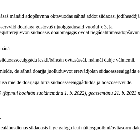
ásaš mánáid adopšuvnna oktavuođas sáhttá addot siidaoasi jođiheaddjái 
oservviid doarjaga gustovaš njuolggadusaid vuođul § 3, ja
 registrerejuvvon siidaoasis doaibmajagis ovdal riegádahttima/adopšuvnn
 máná.
siidaoasseeaiggáda leskii/báhcán ovttasássái, mánnái dahje váhnemii.
mielde, de sáhttá doarjja juolluduvvot eretvádjolan siidaoasseeaiggáda 
usa mielde doarjaga birra siidaoasseeaiggádiidda ja boazoservviide.
 (fápmui boahtán suoidnemánu 1. b. 2022), geassemánu 21. b. 2023 n
.
 ealáhusdienas siidaoasis ii ge galgga leat náittosguoibmi/ovttasorru dak