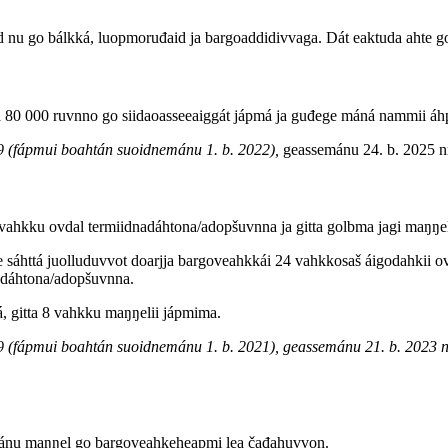
d nu go bálkká, luopmoruđaid ja bargoaddidivvaga. Dát eaktuda ahte go
ta 80 000 ruvnno go siidaoasseeaiggát jápmá ja guđege máná nammii á
9 (fápmui boahtán suoidnemánu 1. b. 2022),
geassemánu 24. b. 2025 n
4 vahkku ovdal termiidnadáhtona/adopšuvnna ja gitta golbma jagi maŋŋ
e sáhttá juolluduvvot doarjja bargoveahkkái 24 vahkkosaš áigodahkii o
nadáhtona/adopšuvnna.
á, gitta 8 vahkku maŋŋelii jápmima.
9 (fápmui boahtán suoidnemánu 1. b. 2021), geassemánu 21. b. 2023 n
mánu maŋŋel go bargoveahkeheapmi lea čađahuvvon.