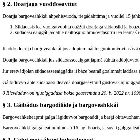
§ 2. Doarjaga vuođđoeavttut
Doarjja bargoveahkkái áhpehisvuođa, riegádahttima ja vuollel 15 jahk
Siidaoasis lea vuoigatvuohta oažžut doarjaga siidaosiid ja boaz
siidaoasi eaiggát ja/dahje náittosguoibmi/ovttasorru lea leamaš
Ii addo doarjja bargoveahkkái jus adoptere náittosguoimmi/ovttasássi
Doarjja bargoveahkkái jus siidaoasseeaiggát jápmá sáhttá addojuvvot 
Jur eretvádjolan siidaoasseeaiggádis ii báze bearaš goalmmát lađđasa 
Gáibiduvvo ahte siidaoassi deavdá doarjjaeavttuid gustovaš njuolggad
0 Rievdaduvvon njuolggadusa bokte geassemánu 20. b. 2022 nr. 1099
§ 3. Gáibádus bargodiliide ja bargoveahkkái
Bargoveahkeheapmi galgá lágiduvvot bargoaddi ja bargi oktavuohtan
Bargoveahkki galgá leat unnimustá 16 jagi boaris, ja sus ii galgga leat
§ 4. Golut mat sáhttet buhtaduvvot