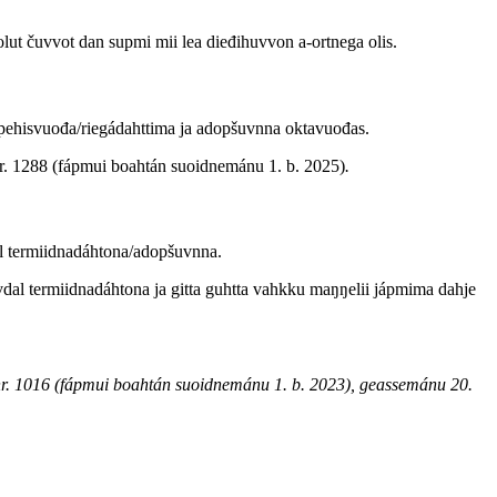
lut čuvvot dan supmi mii lea dieđihuvvon a-ortnega olis.
hpehisvuođa/riegádahttima ja adopšuvnna oktavuođas.
r. 1288 (fápmui boahtán suoidnemánu 1. b. 2025)
.
el termiidnadáhtona/adopšuvnna.
vdal termiidnadáhtona ja gitta guhtta vahkku maŋŋelii jápmima dahje
r. 1016 (fápmui boahtán suoidnemánu 1. b. 2023), geassemánu 20.