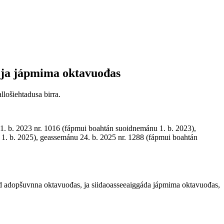
 ja jápmima oktavuođas
lošiehtadusa birra.
1. b. 2023 nr. 1016 (fápmui boahtán suoidnemánu 1. b. 2023),
1. b. 2025), geassemánu 24. b. 2025 nr. 1288 (fápmui boahtán
id adopšuvnna oktavuođas, ja siidaoasseeaiggáda jápmima oktavuođas,