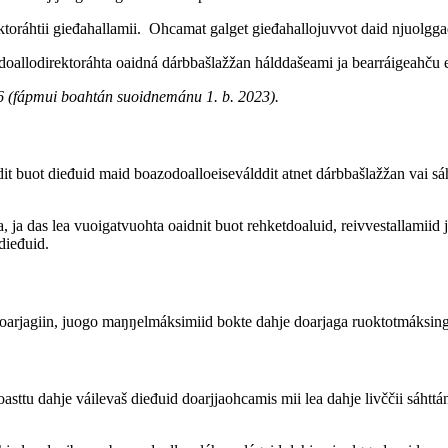
toráhtii gieđahallamii. Ohcamat galget gieđahallojuvvot daid njuolgga
allodirektoráhta oaidná dárbbašlažžan hálddašeami ja bearráigeahču e
6 (fápmui boahtán suoidnemánu 1. b. 2023).
 buot dieđuid maid boazodoalloeiseválddit atnet dárbbašlažžan vai sáhttá
, ja das lea vuoigatvuohta oaidnit buot rehketdoaluid, reivvestallamiid
dieđuid.
doarjagiin, juogo maŋŋelmáksimiid bokte dahje doarjaga ruoktotmáksing
asttu dahje váilevaš dieđuid doarjjaohcamis mii lea dahje livččii sáhtt