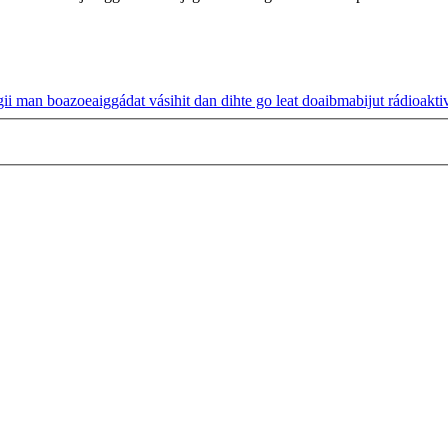
ii man boazoeaiggádat vásihit dan dihte go leat doaibmabijut rádioakti