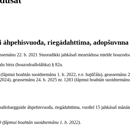
adusat
i áhpehisvuođa, riegádahttima, adopšuvnna
semánu 22. b. 2021 Stuoradikki jahkásaš mearrádusa mielde boazodoal
u birra (boazodoalloláhka) § 82a.
(fápmui boahtán suoidnemánu 1. b. 2022, e.e. bajilčála), geassemánu 2
2024), geassemánu 24. b. 2025 nr. 1283 (fápmui boahtán suoidnemánu 
doallobargguide áhpehisvuođa, riegádahttima, vuollel 15 jahkásaš máná
9 (fápmui boahtán suoidnemánu 1. b. 2022).