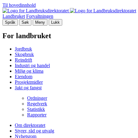
Til hovedinnhold
Landbruket
Forvaltningen
Språk
Søk
Meny
Lukk
For landbruket
Jordbruk
Skogbruk
Reindrift
Industri og handel
Miljø og klima
Eiendom
Prosjektmidler
Jakt og fangst
Ordninger
Regelverk
Statistikk
Rapporter
Om direktoratet
Styrer, råd og utvalg
Nyhetsrom