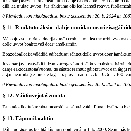
Jus doarjjaoažžu fuollameahttumit dahje eaktodáhtolaččat doaibmá dahj
dilli lea njulgejuvvon. Jus rihkkuma olis lea leamaš roavva fuollameah
0 Rievdaduvvon njuolggadusa bokte geassemánu 20. b. 2024 nr. 106
§ 11. Ruoktotmáksin- dahje unnidanmeari sisagáibi
Máksojuvvon ruđa ja doarjjavuođu erohus, mii lea mearriduvvo máksoj
dollejuvvot boahttevaš doarjjamáksimiin.
Boazodoalloeiseválddiid gáibádusat sáhttet dollejuvvot doarjjamáksim
Jus doarjjavuostáváldi ii lean várrogas buori jáhkus máksima hárrái, d
dahje eaktodáhtolašvuohta, de sáhttet reanttut gáibiduvvot dan áiggi
áigái mearrida § 3 mielde lágas b. juovlamánu 17. b. 1976 nr. 100 rea
0 Rievdaduvvon njuolggadusa bokte geassemánu 20. b. 2024 nr. 106
§ 12. Váidinvejolašvuohta
Eanandoallodirektoráhta mearrádusa sáhttá váidit Eanandoallo- ja bi
§ 13. Fápmuiboahtin
Dát njuolggadus boahtá fápmui suoidnemánu 1. b. 2009. Seammás hea