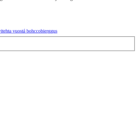
vitehta vuostá bohccobierggus