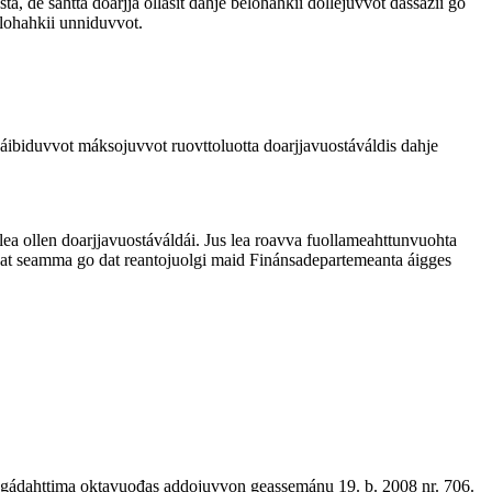
 de sáhttá doarjja ollásit dahje belohahkii dollejuvvot dassážii go
elohahkii unniduvvot.
áibiduvvot máksojuvvot ruovttoluotta doarjjavuostáváldis dahje
 lea ollen doarjjavuostáváldái. Jus lea roavva fuollameahttunvuohta
leat seamma go dat reantojuolgi maid Finánsadepartemeanta áigges
egádahttima oktavuođas addojuvvon geassemánu 19. b. 2008 nr. 706.