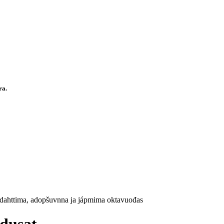
fra.
ádahttima, adopšuvnna ja jápmima oktavuođas