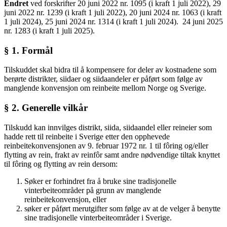
Endret
ved forskrifter 20 juni 2022 nr. 1095 (i kraft 1 juli 2022), 29
juni 2022 nr. 1239 (i kraft 1 juli 2022), 20 juni 2024 nr. 1063 (i kraft
1 juli 2024), 25 juni 2024 nr. 1314 (i kraft 1 juli 2024). 24 juni 2025
nr. 1283 (i kraft 1 juli 2025).
§ 1. Formål
Tilskuddet skal bidra til å kompensere for deler av kostnadene som
berørte distrikter, siidaer og siidaandeler er påført som følge av
manglende konvensjon om reinbeite mellom Norge og Sverige.
§ 2. Generelle vilkår
Tilskudd kan innvilges distrikt, siida, siidaandel eller reineier som
hadde rett til reinbeite i Sverige etter den opphevede
reinbeitekonvensjonen av 9. februar 1972 nr. 1 til fôring og/eller
flytting av rein, frakt av reinfôr samt andre nødvendige tiltak knyttet
til fôring og flytting av rein dersom:
Søker er forhindret fra å bruke sine tradisjonelle
vinterbeiteområder på grunn av manglende
reinbeitekonvensjon, eller
søker er påført merutgifter som følge av at de velger å benytte
sine tradisjonelle vinterbeiteområder i Sverige.