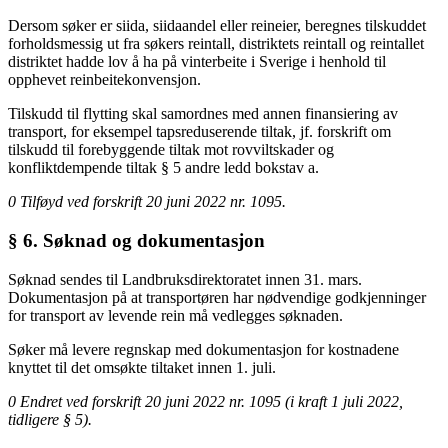
Dersom søker er siida, siidaandel eller reineier, beregnes tilskuddet
forholdsmessig ut fra søkers reintall, distriktets reintall og reintallet
distriktet hadde lov å ha på vinterbeite i Sverige i henhold til
opphevet reinbeitekonvensjon.
Tilskudd til flytting skal samordnes med annen finansiering av
transport, for eksempel tapsreduserende tiltak, jf. forskrift om
tilskudd til forebyggende tiltak mot rovviltskader og
konfliktdempende tiltak § 5 andre ledd bokstav a.
0 Tilføyd ved forskrift 20 juni 2022 nr. 1095.
§ 6. Søknad og dokumentasjon
Søknad sendes til Landbruksdirektoratet innen 31. mars.
Dokumentasjon på at transportøren har nødvendige godkjenninger
for transport av levende rein må vedlegges søknaden.
Søker må levere regnskap med dokumentasjon for kostnadene
knyttet til det omsøkte tiltaket innen 1. juli.
0 Endret ved forskrift 20 juni 2022 nr. 1095 (i kraft 1 juli 2022,
tidligere § 5).