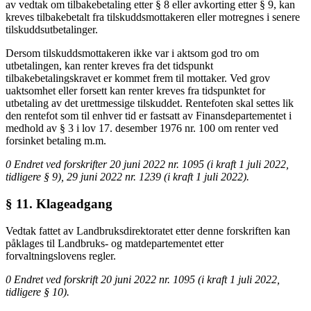
av vedtak om tilbakebetaling etter § 8 eller avkorting etter § 9, kan
kreves tilbakebetalt fra tilskuddsmottakeren eller motregnes i senere
tilskuddsutbetalinger.
Dersom tilskuddsmottakeren ikke var i aktsom god tro om
utbetalingen, kan renter kreves fra det tidspunkt
tilbakebetalingskravet er kommet frem til mottaker. Ved grov
uaktsomhet eller forsett kan renter kreves fra tidspunktet for
utbetaling av det urettmessige tilskuddet. Rentefoten skal settes lik
den rentefot som til enhver tid er fastsatt av Finansdepartementet i
medhold av § 3 i lov 17. desember 1976 nr. 100 om renter ved
forsinket betaling m.m.
0 Endret ved forskrifter 20 juni 2022 nr. 1095 (i kraft 1 juli 2022,
tidligere § 9), 29 juni 2022 nr. 1239 (i kraft 1 juli 2022).
§ 11. Klageadgang
Vedtak fattet av Landbruksdirektoratet etter denne forskriften kan
påklages til Landbruks- og matdepartementet etter
forvaltningslovens regler.
0 Endret ved forskrift 20 juni 2022 nr. 1095 (i kraft 1 juli 2022,
tidligere § 10).