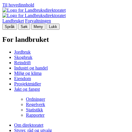
Til hovedinnhold
Landbruket
Forvaltningen
Språk
Søk
Meny
Lukk
For landbruket
Jordbruk
Skogbruk
Reindrift
Industri og handel
Miljø og klima
Eiendom
Prosjektmidler
Jakt og fangst
Ordninger
Regelverk
Statistikk
Rapporter
Om direktoratet
Styrer, råd og utvalg