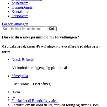
Nyhetsrom
Kunngjøringer
Kontakt oss
Personvern
For forvaltningen
Søk
Ønsker du å søke på innhold for forvaltningen?
Gå tilbake og velg fanen «Forvaltningen» øverst til høyre på siden og søk
derfra.
Norsk Bokmål
Alt innhold er tilgjengelig på bokmål
Sámegiella
Oasit sisdoalus leat sámegilli
Hjem
…
Forskrifter til Reindriftsavtalen
Forskrift om tilskudd til utgifter ved fôring og flytting som