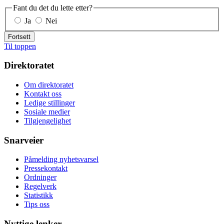
Fant du det du lette etter?
Ja
Nei
Fortsett
Til toppen
Direktoratet
Om direktoratet
Kontakt oss
Ledige stillinger
Sosiale medier
Tilgjengelighet
Snarveier
Påmelding nyhetsvarsel
Pressekontakt
Ordninger
Regelverk
Statistikk
Tips oss
Nyttige lenker