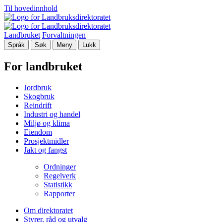
Til hovedinnhold
Landbruket
Forvaltningen
Språk
Søk
Meny
Lukk
For landbruket
Jordbruk
Skogbruk
Reindrift
Industri og handel
Miljø og klima
Eiendom
Prosjektmidler
Jakt og fangst
Ordninger
Regelverk
Statistikk
Rapporter
Om direktoratet
Styrer, råd og utvalg