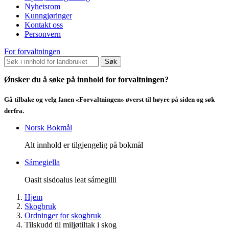
Nyhetsrom
Kunngjøringer
Kontakt oss
Personvern
For forvaltningen
Søk
Ønsker du å søke på innhold for forvaltningen?
Gå tilbake og velg fanen «Forvaltningen» øverst til høyre på siden og søk
derfra.
Norsk Bokmål
Alt innhold er tilgjengelig på bokmål
Sámegiella
Oasit sisdoalus leat sámegilli
Hjem
Skogbruk
Ordninger for skogbruk
Tilskudd til miljøtiltak i skog