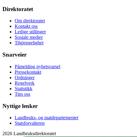
Direktoratet
Om direktoratet
Kontakt oss
Ledige stillinger
Sosiale medier
Tilgjengelighet
Snarveier
Påmelding nyhetsvarsel
Pressekontakt
Ordninger
Regelverk
Statistikk
Tips oss
Nyttige lenker
Landbruks- og matdepartementet
Statsforvalteren
2026 Landbruksdirektoratet