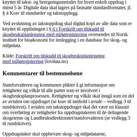
knyttet til takst- og beregningsmetoder for hvert enkelt oppdrag i
minst 5 år. Digitale data skal lagres på fastsatte standardformater, jf.
§ 4 Krav til standarder og takstopplegg.
Ved avslutning av takstoppdrag skal digital kopi av alle data som er
knyttet til opplistingen i
§ 6 i Forskrift om tilskudd til
skogbruksplanlegging med miljøregistrering
oversendes til Norsk
institutt for bioøkonomi for innlegging i en database for skog- og
miljødata.
Kilde:
Forskrift om tilskudd til skogbruksplanlegging
med miljøreg
istrering
(lovdata.no)
Kommentarer til bestemmelsene
Statsforvalteren og kommunen plikter å gi informasjon om
rettigheter og vilkår til alle parter som er involvert i
skogbruksplanprosessen. Rettigheter og vilkår skal inngå som en del
av avtalen om oppdraget (se krav til innhold i avtale – vedlegg 3 til
rundskrivet). I avtalen om takstoppdraget skal det være en klausul
om overføring av rettigheter fra oppdragstakeren til de deltagende
skogeierne og Landbruksdirektoratet/statsforvalteren (se vedlegg 3
til rundskrivet).
Oppdragstaker skal oppbevare skog- og miljødataene,