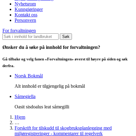
Nyhetsrom
Kunngjøringer
Kontakt oss
Personvern
For forvaltningen
Søk
Ønsker du å søke på innhold for forvaltningen?
Gå tilbake og velg fanen «Forvaltningen» øverst til høyre på siden og søk
derfra.
Norsk Bokmål
Alt innhold er tilgjengelig på bokmål
Sámegiella
Oasit sisdoalus leat sámegilli
Hjem
…
Forskrift for tilskudd til skogbruksplanlegging med
miljøregistreringer - kommentarer til regelverk