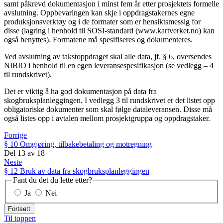
samt påkrevd dokumentasjon i minst fem år etter prosjektets formelle
avslutning. Oppbevaringen kan skje i oppdragstakernes egne
produksjonsverktøy og i de formater som er hensiktsmessig for
disse (lagring i henhold til SOSI-standard (www.kartverket.no) kan
også benyttes). Formatene må spesifiseres og dokumenteres.
Ved avslutning av takstoppdraget skal alle data, jf. § 6, oversendes
NIBIO i henhold til en egen leveransespesifikasjon (se vedlegg – 4
til rundskrivet).
Det er viktig å ha god dokumentasjon på data fra
skogbruksplanleggingen. I vedlegg 3 til rundskrivet er det listet opp
obligatoriske dokumenter som skal følge dataleveransen. Disse må
også listes opp i avtalen mellom prosjektgruppa og oppdragstaker.
Forrige
§ 10 Omgjøring, tilbakebetaling og motregning
Del
13
av
18
Neste
§ 12 Bruk av data fra skogbruksplanleggingen
Fant du det du lette etter?
Ja
Nei
Fortsett
Til toppen