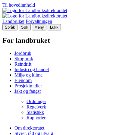
Til hovedinnhold
Landbruket
Forvaltningen
Språk
Søk
Meny
Lukk
For landbruket
Jordbruk
Skogbruk
Reindrift
Industri og handel
Miljø og klima
Eiendom
Prosjektmidler
Jakt og fangst
Ordninger
Regelverk
Statistikk
Rapporter
Om direktoratet
Styrer, råd og utvalg