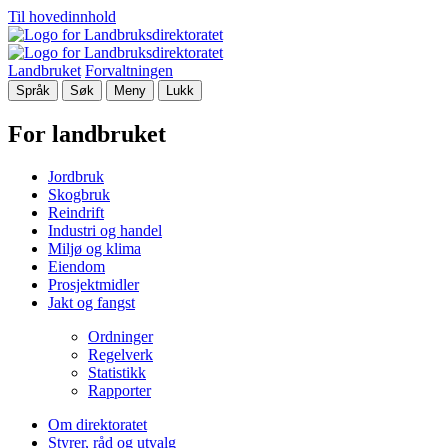
Til hovedinnhold
Landbruket
Forvaltningen
Språk
Søk
Meny
Lukk
For landbruket
Jordbruk
Skogbruk
Reindrift
Industri og handel
Miljø og klima
Eiendom
Prosjektmidler
Jakt og fangst
Ordninger
Regelverk
Statistikk
Rapporter
Om direktoratet
Styrer, råd og utvalg