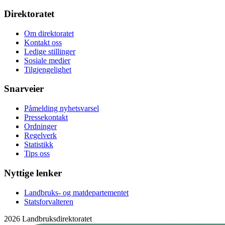
Direktoratet
Om direktoratet
Kontakt oss
Ledige stillinger
Sosiale medier
Tilgjengelighet
Snarveier
Påmelding nyhetsvarsel
Pressekontakt
Ordninger
Regelverk
Statistikk
Tips oss
Nyttige lenker
Landbruks- og matdepartementet
Statsforvalteren
2026 Landbruksdirektoratet