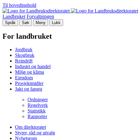
Til hovedinnhold
Landbruket
Forvaltningen
Språk
Søk
Meny
Lukk
For landbruket
Jordbruk
Skogbruk
Reindrift
Industri og handel
Miljø og klima
Eiendom
Prosjektmidler
Jakt og fangst
Ordninger
Regelverk
Statistikk
Rapporter
Om direktoratet
Styrer, råd og utvalg
Nyhetsrom