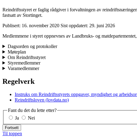
Reindriftsstyret er faglig rådgiver i forvaltningen av reindriftsnæring
fastsatt av Stortinget.
Publisert:
16. november 2020
Sist oppdatert:
29. juni 2026
Medlemmene i styret oppnevnes av Landbruks- og matdepartementet, og
Dagsorden og protokoller
Møteplan
Om Reindriftsstyret
Styremedlemmer
Varamedlemmer
Regelverk
Instruks om Reindriftsstyrets oppgaver, myndighet og arbeidso
Reindriftsloven (lovdata.no)
Fant du det du lette etter?
Ja
Nei
Fortsett
Til toppen