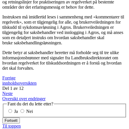
og retningslinjer for praktiseringen av regelverket på bestemte
områder der det erfaringsmessig er behov for dette.
Instruksen må imidlertid leses i sammenheng med «kommentarer til
regelverk», som er tilgjengelig for alle, og brukerveiledningen for
tilskudd til sykdomsavløsning i Agros. Brukerveiledningen er
tilgjengelig for saksbehandler ved innlogging i Agros, og må anses
som en detaljert instruks om hvordan saksbehandler skal
bruke saksbehandlingsløsningen.
Dette betyr at saksbehandler heretter må forholde seg til tre ulike
informasjonsbrønner med signaler fra Landbruksdirektoratet om
hvordan regelverket for tilskuddsordningen er å forstå og hvordan
det skal forvaltes.
Forrige
innholdsoversikten
Del
1
av
12
Neste
Oversikt over endringer
Fant du det du lette etter?
Ja
Nei
Fortsett
Til toppen