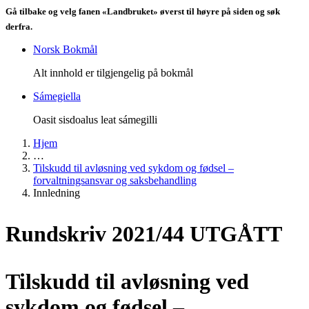
Gå tilbake og velg fanen «Landbruket» øverst til høyre på siden og søk
derfra.
Norsk Bokmål
Alt innhold er tilgjengelig på bokmål
Sámegiella
Oasit sisdoalus leat sámegilli
Hjem
…
Tilskudd til avløsning ved sykdom og fødsel –
forvaltningsansvar og saksbehandling
Innledning
Rundskriv 2021/44 UTGÅTT
Tilskudd til avløsning ved
sykdom og fødsel –