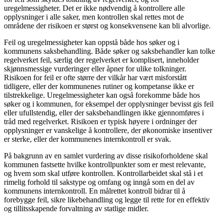
uregelmessigheter. Det er ikke nødvendig å kontrollere alle
opplysninger i alle saker, men kontrollen skal rettes mot de
områdene der risikoen er størst og konsekvensene kan bli alvorlige.
Feil og uregelmessigheter kan oppstå både hos søker og i
kommunens saksbehandling. Både søker og saksbehandler kan tolke
regelverket feil, særlig der regelverket er komplisert, inneholder
skjønnsmessige vurderinger eller åpner for ulike tolkninger.
Risikoen for feil er ofte større der vilkår har vært misforstått
tidligere, eller der kommunenes rutiner og kompetanse ikke er
tilstrekkelige. Uregelmessigheter kan også forekomme både hos
søker og i kommunen, for eksempel der opplysninger bevisst gis feil
eller ufullstendig, eller der saksbehandlingen ikke gjennomføres i
tråd med regelverket. Risikoen er typisk høyere i ordninger der
opplysninger er vanskelige å kontrollere, der økonomiske insentiver
er sterke, eller der kommunenes internkontroll er svak.
På bakgrunn av en samlet vurdering av disse risikoforholdene skal
kommunen fastsette hvilke kontrollpunkter som er mest relevante,
og hvem som skal utføre kontrollen. Kontrollarbeidet skal stå i et
rimelig forhold til sakstype og omfang og inngå som en del av
kommunens internkontroll. En målrettet kontroll bidrar til å
forebygge feil, sikre likebehandling og legge til rette for en effektiv
og tillitsskapende forvaltning av statlige midler.