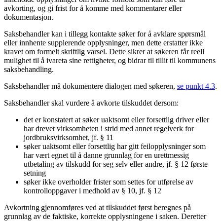
avkorting, og gi frist for å komme med kommentarer eller
dokumentasjon.
Saksbehandler kan i tillegg kontakte søker for å avklare spørsmål
eller innhente supplerende opplysninger, men dette erstatter ikke
kravet om formelt skriftlig varsel. Dette sikrer at søkeren får reell
mulighet til å ivareta sine rettigheter, og bidrar til tillit til kommunens
saksbehandling.
Saksbehandler må dokumentere dialogen med søkeren,
se punkt 4.3
.
Saksbehandler skal vurdere å avkorte tilskuddet dersom:
det er konstatert at søker uaktsomt eller forsettlig driver eller
har drevet virksomheten i strid med annet regelverk for
jordbruksvirksomhet, jf. § 11
søker uaktsomt eller forsettlig har gitt feilopplysninger som
har vært egnet til å danne grunnlag for en urettmessig
utbetaling av tilskudd for seg selv eller andre, jf. § 12 første
setning
søker ikke overholder frister som settes for utførelse av
kontrolloppgaver i medhold av § 10, jf. § 12
Avkortning gjennomføres ved at tilskuddet først beregnes på
grunnlag av de faktiske, korrekte opplysningene i saken. Deretter