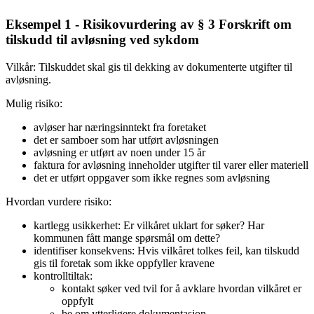
Eksempel 1 - Risikovurdering av § 3 Forskrift om
tilskudd til avløsning ved sykdom
Vilkår: Tilskuddet skal gis til dekking av dokumenterte utgifter til
avløsning.
Mulig risiko:
avløser har næringsinntekt fra foretaket
det er samboer som har utført avløsningen
avløsning er utført av noen under 15 år
faktura for avløsning inneholder utgifter til varer eller materiell
det er utført oppgaver som ikke regnes som avløsning
Hvordan vurdere risiko:
kartlegg usikkerhet: Er vilkåret uklart for søker? Har
kommunen fått mange spørsmål om dette?
identifiser konsekvens: Hvis vilkåret tolkes feil, kan tilskudd
gis til foretak som ikke oppfyller kravene
kontrolltiltak:
kontakt søker ved tvil for å avklare hvordan vilkåret er
oppfylt
be om ytterligere dokumentasjon