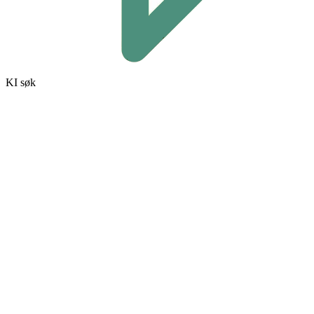
KI søk