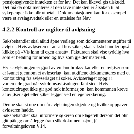
pensjonsgivende inntekten er for lav. Det kan likevel gis tilskudd.
Det må da dokumenteres at den lave inntekten er årsaken til at
sykepenger ikke blir utbetalt. Dokumentasjonen kan for eksempel
være et avslagsvedtak eller en uttalelse fra Nav.
4.2.2 Kontroll av utgifter til avløsning
Saksbehandler skal alltid åpne vedlegg som dokumenterer utgifter til
avløser. Hvis avløseren er ansatt hos søker, skal saksbehandler også
klikke på «Vis lønn til egen ansatt». Fakturaen skal vise tydelig hva
som er betaling for arbeid og hva som gjelder materiell.
Hvis avløsningen er gjort av en landbruksvikar eller en avløser som
er lønnet gjennom et avløserlag, kan utgiftene dokumenteres med et
kontoutdrag fra avløserlaget til søker. Avløserlaget oppgir i
varierende grad når sykdomsavløsningen fant sted. Hvis
kontoutdraget ikke gir god nok informasjon, kan kommunen kreve
at avløserlaget eller søker legger ved en egenerklæring.
Denne skal si noe om når avløsningen skjedde og hvilke oppgaver
avløseren hadde.
Saksbehandler skal informere søkeren om klagerett dersom det blir
gitt pålegg om å legge fram slik dokumentasjon, jf.
forvaltningsloven § 14.