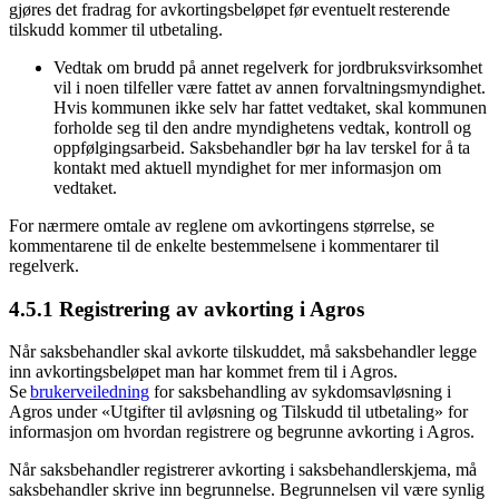
gjøres det fradrag for avkortingsbeløpet før eventuelt resterende
tilskudd kommer til utbetaling.
Vedtak om brudd på annet regelverk for jordbruksvirksomhet
vil i noen tilfeller være fattet av annen forvaltningsmyndighet.
Hvis kommunen ikke selv har fattet vedtaket, skal kommunen
forholde seg til den andre myndighetens vedtak, kontroll og
oppfølgingsarbeid. Saksbehandler bør ha lav terskel for å ta
kontakt med aktuell myndighet for mer informasjon om
vedtaket.
For nærmere omtale av reglene om avkortingens størrelse, se
kommentarene til de enkelte bestemmelsene i kommentarer til
regelverk.
4.5.1 Registrering av avkorting i Agros
Når saksbehandler skal avkorte tilskuddet, må saksbehandler legge
inn avkortingsbeløpet man har kommet frem til i Agros.
Se
brukerveiledning
for saksbehandling av sykdomsavløsning i
Agros under «Utgifter til avløsning og Tilskudd til utbetaling» for
informasjon om hvordan registrere og begrunne avkorting i Agros.
Når saksbehandler registrerer avkorting i saksbehandlerskjema, må
saksbehandler skrive inn begrunnelse. Begrunnelsen vil være synlig