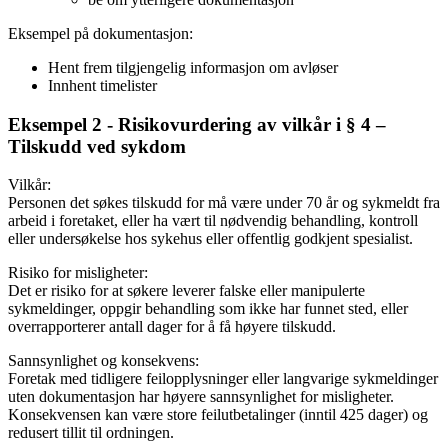
Eksempel på dokumentasjon:
Hent frem tilgjengelig informasjon om avløser
Innhent timelister
Eksempel 2 - Risikovurdering av vilkår i § 4 –
Tilskudd ved sykdom
Vilkår:
Personen det søkes tilskudd for må være under 70 år og sykmeldt fra
arbeid i foretaket, eller ha vært til nødvendig behandling, kontroll
eller undersøkelse hos sykehus eller offentlig godkjent spesialist.
Risiko for misligheter:
Det er risiko for at søkere leverer falske eller manipulerte
sykmeldinger, oppgir behandling som ikke har funnet sted, eller
overrapporterer antall dager for å få høyere tilskudd.
Sannsynlighet og konsekvens:
Foretak med tidligere feilopplysninger eller langvarige sykmeldinger
uten dokumentasjon har høyere sannsynlighet for misligheter.
Konsekvensen kan være store feilutbetalinger (inntil 425 dager) og
redusert tillit til ordningen.