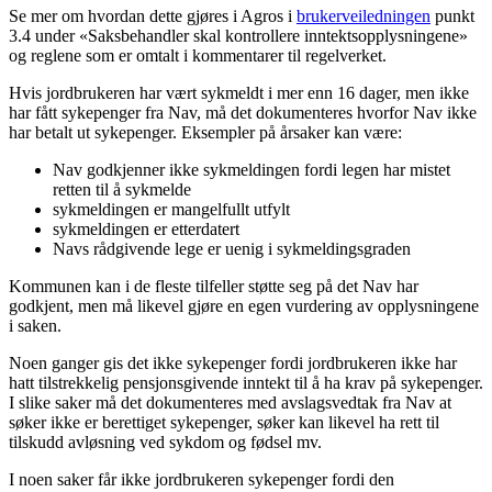
Se mer om hvordan dette gjøres i Agros i
brukerveiledningen
punkt
3.4 under «Saksbehandler skal kontrollere inntektsopplysningene»
og reglene som er omtalt i kommentarer til regelverket.
Hvis jordbrukeren har vært sykmeldt i mer enn 16 dager, men ikke
har fått sykepenger fra Nav, må det dokumenteres hvorfor Nav ikke
har betalt ut sykepenger. Eksempler på årsaker kan være:
Nav godkjenner ikke sykmeldingen fordi legen har mistet
retten til å sykmelde
sykmeldingen er mangelfullt utfylt
sykmeldingen er etterdatert
Navs rådgivende lege er uenig i sykmeldingsgraden
Kommunen kan i de fleste tilfeller støtte seg på det Nav har
godkjent, men må likevel gjøre en egen vurdering av opplysningene
i saken.
Noen ganger gis det ikke sykepenger fordi jordbrukeren ikke har
hatt tilstrekkelig pensjonsgivende inntekt til å ha krav på sykepenger.
I slike saker må det dokumenteres med avslagsvedtak fra Nav at
søker ikke er berettiget sykepenger, søker kan likevel ha rett til
tilskudd avløsning ved sykdom og fødsel mv.
I noen saker får ikke jordbrukeren sykepenger fordi den