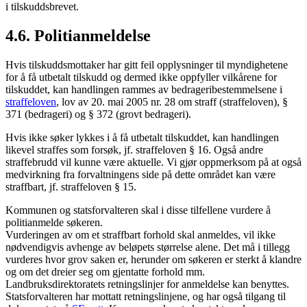
i tilskuddsbrevet.
4.6. Politianmeldelse
Hvis tilskuddsmottaker har gitt feil opplysninger til myndighetene
for å få utbetalt tilskudd og dermed ikke oppfyller vilkårene for
tilskuddet, kan handlingen rammes av bedrageribestemmelsene i
straffeloven
, lov av 20. mai 2005 nr. 28 om straff (straffeloven), §
371 (bedrageri) og § 372 (grovt bedrageri).
Hvis ikke søker lykkes i å få utbetalt tilskuddet, kan handlingen
likevel straffes som forsøk, jf. straffeloven § 16. Også andre
straffebrudd vil kunne være aktuelle. Vi gjør oppmerksom på at også
medvirkning fra forvaltningens side på dette området kan være
straffbart, jf. straffeloven § 15.
Kommunen og statsforvalteren skal i disse tilfellene vurdere å
politianmelde søkeren.
Vurderingen av om et straffbart forhold skal anmeldes, vil ikke
nødvendigvis avhenge av beløpets størrelse alene. Det må i tillegg
vurderes hvor grov saken er, herunder om søkeren er sterkt å klandre
og om det dreier seg om gjentatte forhold mm.
Landbruksdirektoratets retningslinjer for anmeldelse kan benyttes.
Statsforvalteren har mottatt retningslinjene, og har også tilgang til