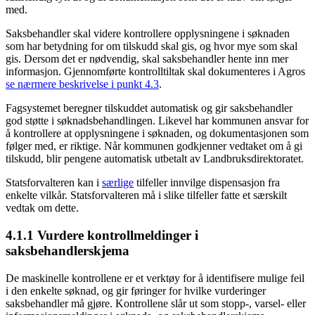
med.
Saksbehandler skal videre kontrollere opplysningene i søknaden
som har betydning for om tilskudd skal gis, og hvor mye som skal
gis. Dersom det er nødvendig, skal saksbehandler hente inn mer
informasjon. Gjennomførte kontrolltiltak skal dokumenteres i Agros
se nærmere beskrivelse i punkt 4.3
.
Fagsystemet beregner tilskuddet automatisk og gir saksbehandler
god støtte i søknadsbehandlingen. Likevel har kommunen ansvar for
å kontrollere at opplysningene i søknaden, og dokumentasjonen som
følger med, er riktige. Når kommunen godkjenner vedtaket om å gi
tilskudd, blir pengene automatisk utbetalt av Landbruksdirektoratet.
Statsforvalteren kan i
særlige
tilfeller innvilge dispensasjon fra
enkelte vilkår. Statsforvalteren må i slike tilfeller fatte et særskilt
vedtak om dette.
4.1.1 Vurdere kontrollmeldinger i
saksbehandlerskjema
De maskinelle kontrollene er et verktøy for å identifisere mulige feil
i den enkelte søknad, og gir føringer for hvilke vurderinger
saksbehandler må gjøre. Kontrollene slår ut som stopp-, varsel- eller