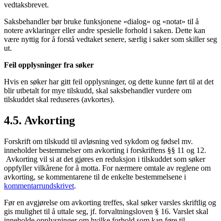
vedtaksbrevet.
Saksbehandler bør bruke funksjonene «dialog» og «notat» til å
notere avklaringer eller andre spesielle forhold i saken. Dette kan
være nyttig for å forstå vedtaket senere, særlig i saker som skiller seg
ut.
Feil opplysninger fra søker
Hvis en søker har gitt feil opplysninger, og dette kunne ført til at det
blir utbetalt for mye tilskudd, skal saksbehandler vurdere om
tilskuddet skal reduseres (avkortes).
4.5. Avkorting
Forskrift om tilskudd til avløsning ved sykdom og fødsel mv.
inneholder bestemmelser om avkorting i forskriftens §§ 11 og 12.
Avkorting vil si at det gjøres en reduksjon i tilskuddet som søker
oppfyller vilkårene for å motta. For nærmere omtale av reglene om
avkorting, se kommentarene til de enkelte bestemmelsene i
kommentarrundskrivet
.
Før en avgjørelse om avkorting treffes, skal søker varsles skriftlig og
gis mulighet til å uttale seg, jf. forvaltningsloven § 16. Varslet skal
inneholde opplysninger om hvilke forhold som kan føre til