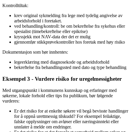
Kontrolltiltak:
krev original sykmelding fra lege med tydelig angivelse av
arbeidsforhold i foretaket.
ved behandling/kontroll: be om bekreftelse fra sykehus eller
spesialist (timebekreftelse eller epikrise)
kryssjekk mot NAV-data der det er mulig
gjennomfør stikkprøvekontroller hos foretak med høy risiko
Dokumentasjon som bør innhentes:
legeerklæring med diagnosekode og arbeidsforhold
bekreftelse fra behandlingssted med dato og type behandling
Eksempel 3 - Vurdere risiko for uregelmessigheter
Med utgangspunkt i kommunens kunnskap og erfaringer med
søkerne, lokale forhold eller tips fra publikum, bør følgende
vurderes:
Er det risiko for at enkelte søkere vil begå bevisste handlinger
for å oppnå urettmessig tilskudd? For eksempel feilaktige,
falske opplysninger om avløser eller næringsinntekt eller
unnlater å melde om endringer.