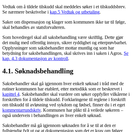
Vedtak om å tildele tilskudd skal meddeles søker i et tilskuddsbrev.
Se nærmere beskrivelse i
kap.5 Vedtak og utbetaling
.
Saker om dispensasjon og klager som kommunen ikke tar til følge,
skal behandles av statsforvalteren.
Som hovedregel skal all saksbehandling være skriftlig. Dette gjør
det mulig med offentlig innsyn, sikrer ryddighet og etterprøvbarhet.
Opplysninger som saksbehandler mottar muntlig og som har
betydning for saksbehandlingen, skal skrives inn i saken i Agros.
Se
kap. 4.3 dokumentasjon av kontroll
.
4.1. Søknadsbehandling
Saksbehandler skal gå igjennom hver enkelt søknad i tråd med de
rutiner kommunen har etablert, etter metodikk som er beskrevet i
kapittel 4
. Saksbehandler skal vurdere om søker oppfyller vilkårene i
forskriften for å tildele tilskudd. Forklaringene til reglene i forskrift
om tilskudd til avløsning ved sykdom og fødsel, finner du i et eget
kommentarrundskriv
. Kommunen har plikt til å veilede søkeren –
også underveis i behandlingen av hver enkelt søknad.
Saksbehandler må gå igjennom søknaden for å se til at den er
fullstendig fylt ut og at dokumentasjon som det er krav om følger