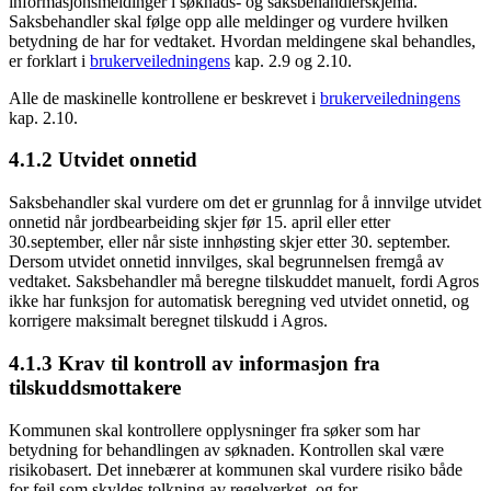
informasjonsmeldinger i søknads- og saksbehandlerskjema.
Saksbehandler skal følge opp alle meldinger og vurdere hvilken
betydning de har for vedtaket. Hvordan meldingene skal behandles,
er forklart i
brukerveiledningens
kap. 2.9 og 2.10.
Alle de maskinelle kontrollene er beskrevet i
brukerveiledningens
kap. 2.10.
4.1.2 Utvidet onnetid
Saksbehandler skal vurdere om det er grunnlag for å innvilge utvidet
onnetid når jordbearbeiding skjer før 15. april eller etter
30.september, eller når siste innhøsting skjer etter 30. september.
Dersom utvidet onnetid innvilges, skal begrunnelsen fremgå av
vedtaket. Saksbehandler må beregne tilskuddet manuelt, fordi Agros
ikke har funksjon for automatisk beregning ved utvidet onnetid, og
korrigere maksimalt beregnet tilskudd i Agros.
4.1.3 Krav til kontroll av informasjon fra
tilskuddsmottakere
Kommunen skal kontrollere opplysninger fra søker som har
betydning for behandlingen av søknaden. Kontrollen skal være
risikobasert. Det innebærer at kommunen skal vurdere risiko både
for feil som skyldes tolkning av regelverket, og for