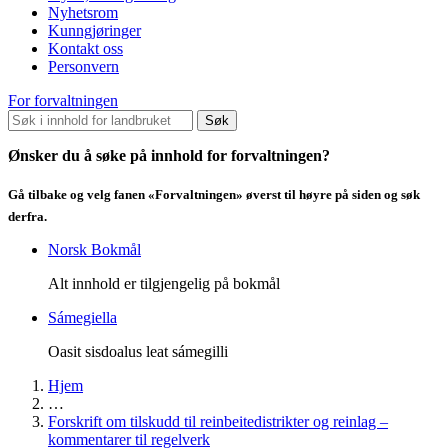
Nyhetsrom
Kunngjøringer
Kontakt oss
Personvern
For forvaltningen
Søk
Ønsker du å søke på innhold for forvaltningen?
Gå tilbake og velg fanen «Forvaltningen» øverst til høyre på siden og søk
derfra.
Norsk Bokmål
Alt innhold er tilgjengelig på bokmål
Sámegiella
Oasit sisdoalus leat sámegilli
Hjem
…
Forskrift om tilskudd til reinbeitedistrikter og reinlag –
kommentarer til regelverk