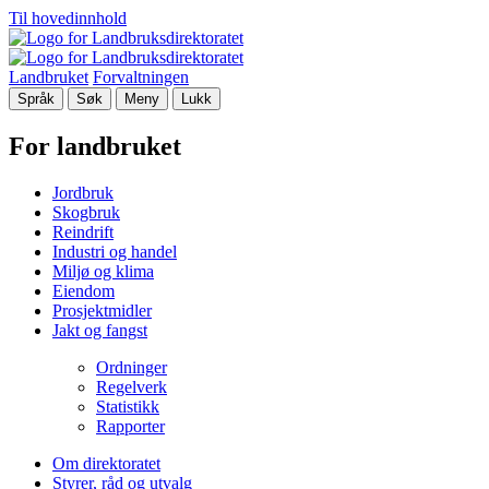
Til hovedinnhold
Landbruket
Forvaltningen
Språk
Søk
Meny
Lukk
For landbruket
Jordbruk
Skogbruk
Reindrift
Industri og handel
Miljø og klima
Eiendom
Prosjektmidler
Jakt og fangst
Ordninger
Regelverk
Statistikk
Rapporter
Om direktoratet
Styrer, råd og utvalg