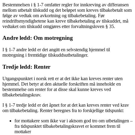
Bestemmelsen i § 1-7 omfatter regler for innkreving av differansen
mellom utbetalt tilskudd og det beløpet som kreves tilbakebetalt som
følge av vedtak om avkortning og tilbakebetaling. Før
reindriftsmyndighetene kan kreve tilbakebetaling av tilskuddet, må
vedtaket om tilskudd omgjøres etter forvaltningsloven § 35.
Andre ledd: Om motregning
I § 1-7 andre ledd er det angitt en selvstendig hjemmel til
motregning i fremtidige tilskuddsutbetalinger.
Tredje ledd: Renter
Utgangspunktet i norsk rett er at det ikke kan kreves renter uten
hjemmel. Det betyr at den aktuelle forskriften må inneholde en
bestemmelse om renter for at disse skal kunne kreves ved
tilbakebetalingskrav.
I § 1-7 tredje ledd er det åpnet for at det kan kreves renter ved krav
om tilbakebetaling. Renter beregnes fra to forskjellige tidspunkt:
for mottakere som ikke var i aktsom god tro om utbetalingen –
fra tidspunktet tilbakebetalingskravet er kommet frem til
mottaker