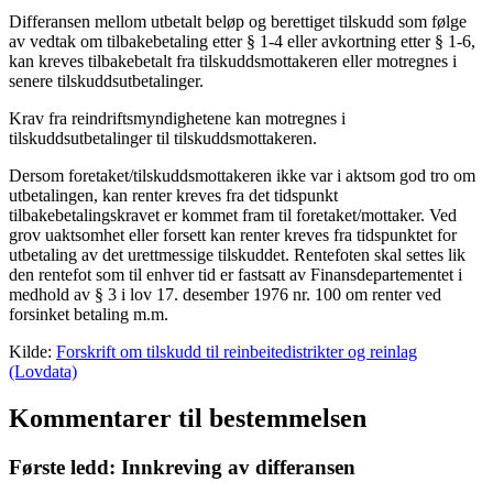
Differansen mellom utbetalt beløp og berettiget tilskudd som følge
av vedtak om tilbakebetaling etter § 1-4 eller avkortning etter § 1-6,
kan kreves tilbakebetalt fra tilskuddsmottakeren eller motregnes i
senere tilskuddsutbetalinger.
Krav fra reindriftsmyndighetene kan motregnes i
tilskuddsutbetalinger til tilskuddsmottakeren.
Dersom foretaket/tilskuddsmottakeren ikke var i aktsom god tro om
utbetalingen, kan renter kreves fra det tidspunkt
tilbakebetalingskravet er kommet fram til foretaket/mottaker. Ved
grov uaktsomhet eller forsett kan renter kreves fra tidspunktet for
utbetaling av det urettmessige tilskuddet. Rentefoten skal settes lik
den rentefot som til enhver tid er fastsatt av Finansdepartementet i
medhold av § 3 i lov 17. desember 1976 nr. 100 om renter ved
forsinket betaling m.m.
Kilde:
Forskrift om tilskudd til reinbeitedistrikter og reinlag
(Lovdata)
Kommentarer til bestemmelsen
Første ledd: Innkreving av differansen