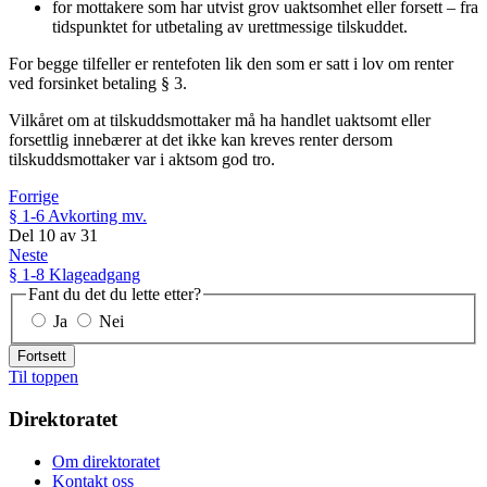
for mottakere som har utvist grov uaktsomhet eller forsett – fra
tidspunktet for utbetaling av urettmessige tilskuddet.
For begge tilfeller er rentefoten lik den som er satt i lov om renter
ved forsinket betaling § 3.
Vilkåret om at tilskuddsmottaker må ha handlet uaktsomt eller
forsettlig innebærer at det ikke kan kreves renter dersom
tilskuddsmottaker var i aktsom god tro.
Forrige
§ 1-6 Avkorting mv.
Del
10
av
31
Neste
§ 1-8 Klageadgang
Fant du det du lette etter?
Ja
Nei
Fortsett
Til toppen
Direktoratet
Om direktoratet
Kontakt oss