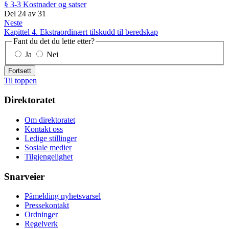
§ 3-3 Kostnader og satser
Del
24
av
31
Neste
Kapittel 4. Ekstraordinært tilskudd til beredskap
Fant du det du lette etter?
Ja
Nei
Fortsett
Til toppen
Direktoratet
Om direktoratet
Kontakt oss
Ledige stillinger
Sosiale medier
Tilgjengelighet
Snarveier
Påmelding nyhetsvarsel
Pressekontakt
Ordninger
Regelverk