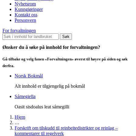
Nyhetsrom
Kunngjøringer
Kontakt oss
Personvern
For forvaltningen
Søk
Ønsker du å søke på innhold for forvaltningen?
Gå tilbake og velg fanen «Forvaltningen» øverst til høyre på siden og søk
derfra.
Norsk Bokmål
Alt innhold er tilgjengelig på bokmål
Sámegiella
Oasit sisdoalus leat sámegilli
Hjem
…
Forskrift om tilskudd til reinbeitedistrikter og reinlag –
kommentarer til regelverk