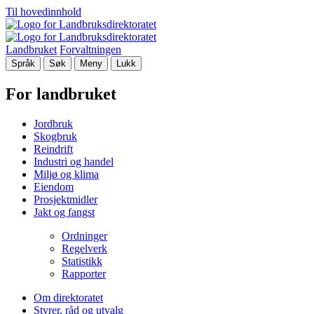
Til hovedinnhold
Landbruket
Forvaltningen
Språk
Søk
Meny
Lukk
For landbruket
Jordbruk
Skogbruk
Reindrift
Industri og handel
Miljø og klima
Eiendom
Prosjektmidler
Jakt og fangst
Ordninger
Regelverk
Statistikk
Rapporter
Om direktoratet
Styrer, råd og utvalg