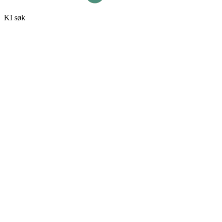
KI søk