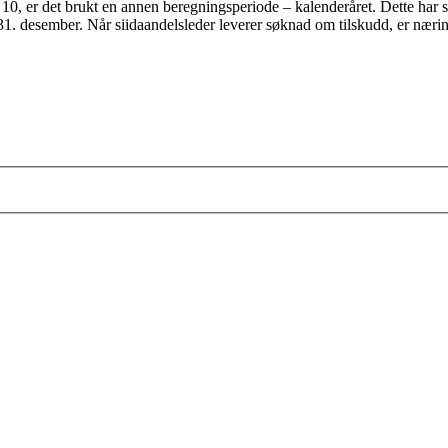
og § 10, er det brukt en annen beregningsperiode – kalenderåret. Dette 
er 31. desember. Når siidaandelsleder leverer søknad om tilskudd, er næ