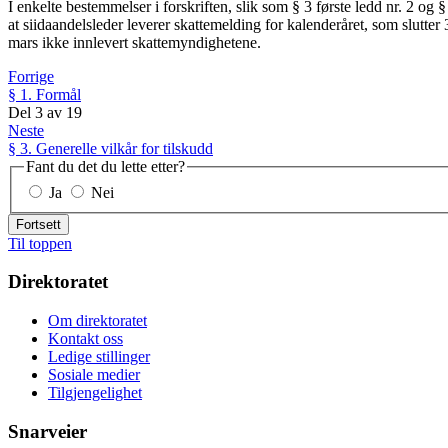
I enkelte bestemmelser i forskriften, slik som § 3 første ledd nr. 2 
at siidaandelsleder leverer skattemelding for kalenderåret, som slutt
mars ikke innlevert skattemyndighetene.
Forrige
§ 1. Formål
Del
3
av
19
Neste
§ 3. Generelle vilkår for tilskudd
Fant du det du lette etter?
Ja
Nei
Fortsett
Til toppen
Direktoratet
Om direktoratet
Kontakt oss
Ledige stillinger
Sosiale medier
Tilgjengelighet
Snarveier