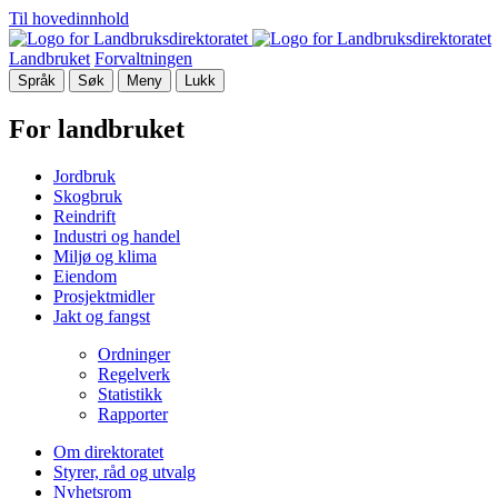
Til hovedinnhold
Landbruket
Forvaltningen
Språk
Søk
Meny
Lukk
For landbruket
Jordbruk
Skogbruk
Reindrift
Industri og handel
Miljø og klima
Eiendom
Prosjektmidler
Jakt og fangst
Ordninger
Regelverk
Statistikk
Rapporter
Om direktoratet
Styrer, råd og utvalg
Nyhetsrom