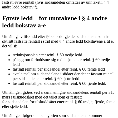
fastsatt øvre reintall (hvis siidaandelen omfattes av unntaket i § 4
andre ledd bokstav f).
Første ledd – for unntakene i § 4 andre
ledd bokstav a-e
Utmåling av tilskudd etter første ledd gjelder siidaandeler som har
økt sitt fastsatte reintall i strid med § 4 andre ledd bokstavene a til e,
det vil si:
reduksjonsplan etter reinl. § 60 tredje ledd
pålegg om forholdsmessig reduksjon etter reinl. § 60 tredje
ledd
fastsatt reintall per siidaandel etter reinl. § 60 femte ledd
avtale mellom siidaandelene i siidaer der det er fastsatt reintall
per siidaandel etter reinl. § 60 sjette ledd
fastsatt reintall per siidaandel etter reinl. § 60 fjerde ledd.
Utmålingen gjøres ved å sammenligne siidaandelens reintall per 31.
mars i tilskuddsåret med det tallet som er fastsatt
for siidaandelen for tilskuddsåret etter reinl. § 60 tredje, fjerde, femte
eller sjette ledd.
Utmålingen følger den kategorien som siidaandelen kommer