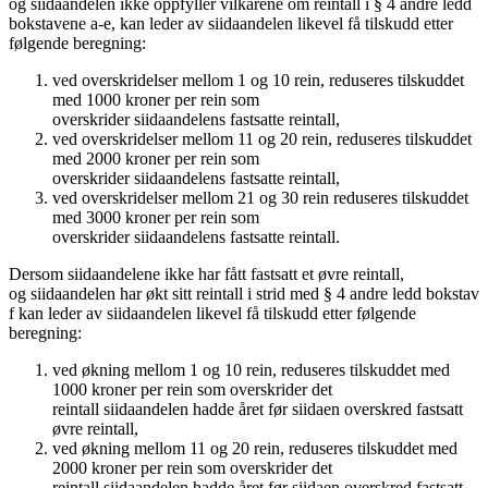
og siidaandelen ikke oppfyller vilkårene om reintall i § 4 andre ledd
bokstavene a-e, kan leder av siidaandelen likevel få tilskudd etter
følgende beregning:
ved overskridelser mellom 1 og 10 rein, reduseres tilskuddet
med 1000 kroner per rein som
overskrider siidaandelens fastsatte reintall,
ved overskridelser mellom 11 og 20 rein, reduseres tilskuddet
med 2000 kroner per rein som
overskrider siidaandelens fastsatte reintall,
ved overskridelser mellom 21 og 30 rein reduseres tilskuddet
med 3000 kroner per rein som
overskrider siidaandelens fastsatte reintall.
Dersom siidaandelene ikke har fått fastsatt et øvre reintall,
og siidaandelen har økt sitt reintall i strid med § 4 andre ledd bokstav
f kan leder av siidaandelen likevel få tilskudd etter følgende
beregning:
ved økning mellom 1 og 10 rein, reduseres tilskuddet med
1000 kroner per rein som overskrider det
reintall siidaandelen hadde året før siidaen overskred fastsatt
øvre reintall,
ved økning mellom 11 og 20 rein, reduseres tilskuddet med
2000 kroner per rein som overskrider det
reintall siidaandelen hadde året før siidaen overskred fastsatt