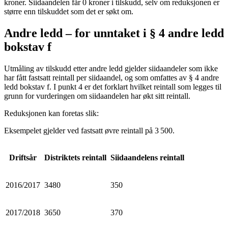
kroner. Siidaandelen får 0 kroner i tilskudd, selv om reduksjonen er
større enn tilskuddet som det er søkt om.
Andre ledd – for unntaket i § 4 andre ledd
bokstav f
Utmåling av tilskudd etter andre ledd gjelder siidaandeler som ikke
har fått fastsatt reintall per siidaandel, og som omfattes av § 4 andre
ledd bokstav f. I punkt 4 er det forklart hvilket reintall som legges til
grunn for vurderingen om siidaandelen har økt sitt reintall.
Reduksjonen kan foretas slik:
Eksempelet gjelder ved fastsatt øvre reintall på 3 500.
Driftsår
Distriktets reintall
Siidaandelens reintall
2016/2017
3480
350
2017/2018
3650
370