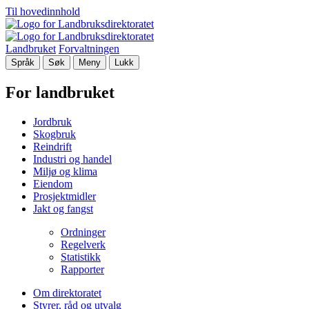
Til hovedinnhold
Landbruket
Forvaltningen
Språk
Søk
Meny
Lukk
For landbruket
Jordbruk
Skogbruk
Reindrift
Industri og handel
Miljø og klima
Eiendom
Prosjektmidler
Jakt og fangst
Ordninger
Regelverk
Statistikk
Rapporter
Om direktoratet
Styrer, råd og utvalg