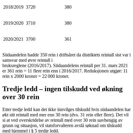
2018/2019
3720
380
2019/2020
3710
380
2020/2021
3700
361
Siidaandelen hadde 350 rein i driftsåret da distriktets reintall sist var i
samsvar med øvre reintall i
bruksreglene (2016/2017). Siidaandelens reintall per 31. mars 2021
er 361 rein = 11 flere rein enn i 2016/2017. Reduksjonen utgjør: 11
rein x 2000 kroner = 22 000 kroner.
Tredje ledd – ingen tilskudd ved økning
over 30 rein
Etter tredje ledd kan det ikke innvilges tilskudd hvis siidaandelen har
økt sitt reintall med mer enn 30 rein (dvs. 31 rein eller flere). Det vil
si at ved overskridelse av reintall med over 30 rein uavhengig av
grunn og situasjon, vil statsforvalteren avslå søknad om tilskudd
med hjemmel i § 5 tredje ledd.