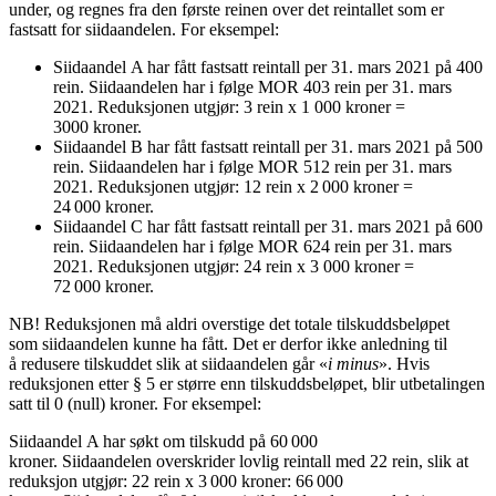
under, og regnes fra den første reinen over det reintallet som er
fastsatt for siidaandelen. For eksempel:
Siidaandel A har fått fastsatt reintall per 31. mars 2021 på 400
rein. Siidaandelen har i følge MOR 403 rein per 31. mars
2021. Reduksjonen utgjør: 3 rein x 1 000 kroner =
3000 kroner.
Siidaandel B har fått fastsatt reintall per 31. mars 2021 på 500
rein. Siidaandelen har i følge MOR 512 rein per 31. mars
2021. Reduksjonen utgjør: 12 rein x 2 000 kroner =
24 000 kroner.
Siidaandel C har fått fastsatt reintall per 31. mars 2021 på 600
rein. Siidaandelen har i følge MOR 624 rein per 31. mars
2021. Reduksjonen utgjør: 24 rein x 3 000 kroner =
72 000 kroner.
NB! Reduksjonen må aldri overstige det totale tilskuddsbeløpet
som siidaandelen kunne ha fått. Det er derfor ikke anledning til
å redusere tilskuddet slik at siidaandelen går «
i minus
». Hvis
reduksjonen etter § 5 er større enn tilskuddsbeløpet, blir utbetalingen
satt til 0 (null) kroner. For eksempel:
Siidaandel A har søkt om tilskudd på 60 000
kroner. Siidaandelen overskrider lovlig reintall med 22 rein, slik at
reduksjon utgjør: 22 rein x 3 000 kroner: 66 000