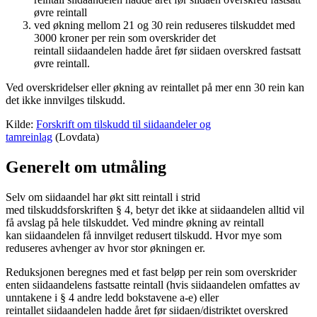
øvre reintall
ved økning mellom 21 og 30 rein reduseres tilskuddet med
3000 kroner per rein som overskrider det
reintall siidaandelen hadde året før siidaen overskred fastsatt
øvre reintall.
Ved overskridelser eller økning av reintallet på mer enn 30 rein kan
det ikke innvilges tilskudd.
Kilde:
Forskrift om tilskudd til
siidaandeler
og
tamreinlag
(Lovdata)
Generelt om utmåling
Selv om siidaandel har økt sitt reintall i strid
med tilskuddsforskriften § 4, betyr det ikke at siidaandelen alltid vil
få avslag på hele tilskuddet. Ved mindre økning av reintall
kan siidaandelen få innvilget redusert tilskudd. Hvor mye som
reduseres avhenger av hvor stor økningen er.
Reduksjonen beregnes med et fast beløp per rein som overskrider
enten siidaandelens fastsatte reintall (hvis siidaandelen omfattes av
unntakene i § 4 andre ledd bokstavene a-e) eller
reintallet siidaandelen hadde året før siidaen/distriktet overskred