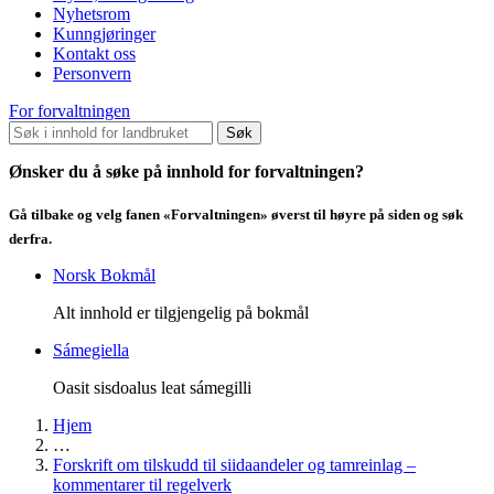
Nyhetsrom
Kunngjøringer
Kontakt oss
Personvern
For forvaltningen
Søk
Ønsker du å søke på innhold for forvaltningen?
Gå tilbake og velg fanen «Forvaltningen» øverst til høyre på siden og søk
derfra.
Norsk Bokmål
Alt innhold er tilgjengelig på bokmål
Sámegiella
Oasit sisdoalus leat sámegilli
Hjem
…
Forskrift om tilskudd til siidaandeler og tamreinlag –
kommentarer til regelverk